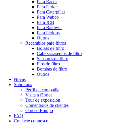
Para Racor
Para Parker
Para Caterpillar
Para Wabco
Para JCB
Para Baldwin
Para Perkins
Outros
Recambios para filtros
Bolsas de filtro
Cabezas/asentos de filtro
Sensores de filtro
Fíos de filtro
Bombas de filtro
Outros
Novas
Sobre nós
Perfil da compañía
Visita á fábrica
Tour de exposición
Comentarios de clientes
O noso Equipo
FAQ
Contacte connosco