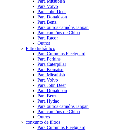
Para Mitsubish
Para Volvo
Para John Deer
Para Donaldson
Para Benz
Para outros camións Janpan
Para camións de China
Para Racor
Outros
Filtro hidráulico
Para Cummins Fleetguard
Para Perkins
Para Caterpillar
Para Komatsu
Para Mitsubish
Para Volvo
Para John Deer
Para Donaldson
Para Benz
Para Hydac
Para outros camións Janpan
Para camións de China
Outros
conxunto de filtros
Para Cummins Fleetguard