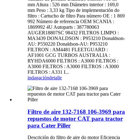
mm Altura : 526 mm Diámetro interior : 169,0
mm Peso : 3,33 kg Tipo de implementación do
filtro : Cartucho de filtro Para número OE : 1 869
992 Número de referencia OEM SCANIA :
1869992 4U Autoparts : 387780063
AUGER18807SC 98432 FILTROS LIMPO :
MA3439 DONALDSON : P953210 Donaldson-
AU: P550220 Donaldson-AU: P953210
FILTRON : AM4481 FLEETGUARD :
AF1001 GCG TURBOS AUSTRALIA :
RYHDA6000 FILTROS : A3000 FILTROS :
A3000 FILTROS : A3000 FILTROS : A3000
FILTROS : A331 I...
indagación
detalle
Filtro de aire 132-7168 106-3969 para
repuestos de motor CAT para tractor
para Cater Piller
Descrición do filtro de aire do motor Eficiencia