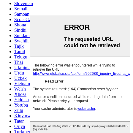
Slovenian
Somali
Samoan
Scots Gaelic
Shona
Sindhi
Sundanese
Swahili
Tajik
Tamil
Telugu
Thai
Ukrainian
Urdu
Uzbek
Vietnamese
Welsh
Xhosa
Yiddish
Yoruba
Zulu
Kinyarwanda
Tatar
Oriya
Turkmen