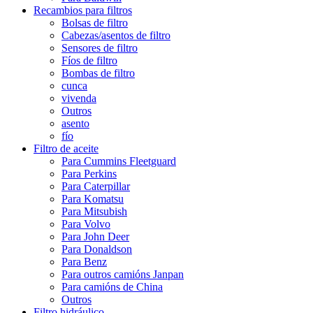
Recambios para filtros
Bolsas de filtro
Cabezas/asentos de filtro
Sensores de filtro
Fíos de filtro
Bombas de filtro
cunca
vivenda
Outros
asento
fío
Filtro de aceite
Para Cummins Fleetguard
Para Perkins
Para Caterpillar
Para Komatsu
Para Mitsubish
Para Volvo
Para John Deer
Para Donaldson
Para Benz
Para outros camións Janpan
Para camións de China
Outros
Filtro hidráulico