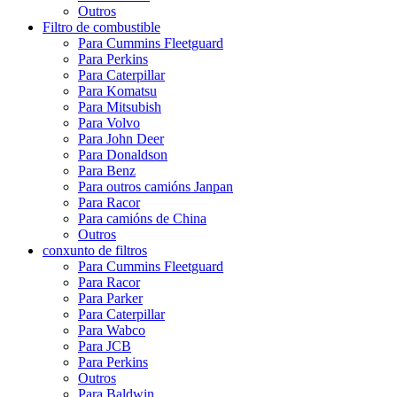
Outros
Filtro de combustible
Para Cummins Fleetguard
Para Perkins
Para Caterpillar
Para Komatsu
Para Mitsubish
Para Volvo
Para John Deer
Para Donaldson
Para Benz
Para outros camións Janpan
Para Racor
Para camións de China
Outros
conxunto de filtros
Para Cummins Fleetguard
Para Racor
Para Parker
Para Caterpillar
Para Wabco
Para JCB
Para Perkins
Outros
Para Baldwin