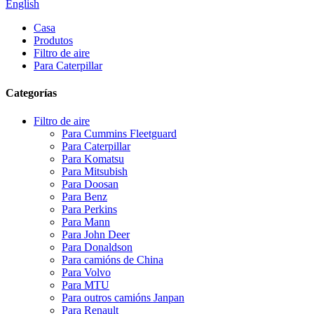
English
Casa
Produtos
Filtro de aire
Para Caterpillar
Categorías
Filtro de aire
Para Cummins Fleetguard
Para Caterpillar
Para Komatsu
Para Mitsubish
Para Doosan
Para Benz
Para Perkins
Para Mann
Para John Deer
Para Donaldson
Para camións de China
Para Volvo
Para MTU
Para outros camións Janpan
Para Renault