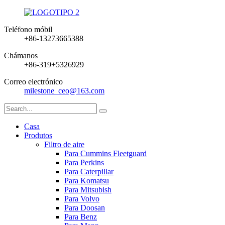
Teléfono móbil
+86-13273665388
Chámanos
+86-319+5326929
Correo electrónico
milestone_ceo@163.com
Casa
Produtos
Filtro de aire
Para Cummins Fleetguard
Para Perkins
Para Caterpillar
Para Komatsu
Para Mitsubish
Para Volvo
Para Doosan
Para Benz