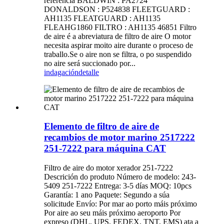
referencia BALDWIN : PA2724
DONALDSON : P524838 FLEETGUARD :
AH1135 FLEATGUARD : AH1135
FLEAHG1860 FILTRO : AH1135 46851 Filtro
de aire é a abreviatura de filtro de aire O motor
necesita aspirar moito aire durante o proceso de
traballo.Se o aire non se filtra, o po suspendido
no aire será succionado por...
indagación
detalle
Elemento de filtro de aire de
recambios de motor marino 2517222
251-7222 para máquina CAT
Filtro de aire do motor xerador 251-7222
Descrición do produto Número de modelo: 243-
5409 251-7222 Entrega: 3-5 días MOQ: 10pcs
Garantía: 1 ano Paquete: Segundo a súa
solicitude Envío: Por mar ao porto máis próximo
Por aire ao seu máis próximo aeroporto Por
expreso (DHL, UPS, FEDEX, TNT, EMS) ata a