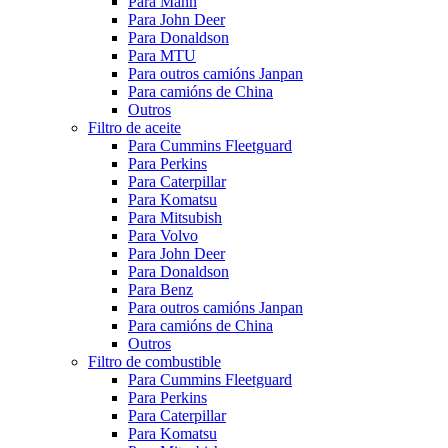
Para Mann
Para John Deer
Para Donaldson
Para MTU
Para outros camións Janpan
Para camións de China
Outros
Filtro de aceite
Para Cummins Fleetguard
Para Perkins
Para Caterpillar
Para Komatsu
Para Mitsubish
Para Volvo
Para John Deer
Para Donaldson
Para Benz
Para outros camións Janpan
Para camións de China
Outros
Filtro de combustible
Para Cummins Fleetguard
Para Perkins
Para Caterpillar
Para Komatsu