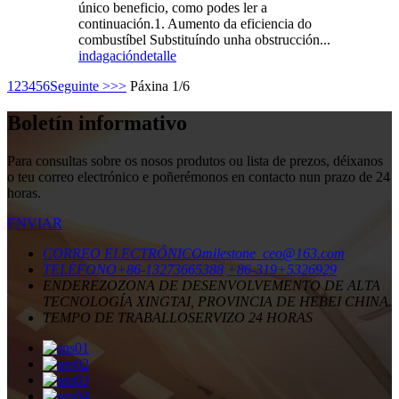
único beneficio, como podes ler a
continuación.1. Aumento da eficiencia do
combustíbel Substituíndo unha obstrucción...
indagación
detalle
1
2
3
4
5
6
Seguinte >
>>
Páxina 1/6
Boletín informativo
Para consultas sobre os nosos produtos ou lista de prezos, déixanos
o teu correo electrónico e poñerémonos en contacto nun prazo de 24
horas.
ENVIAR
CORREO ELECTRÓNICO
milestone_ceo@163.com
TELÉFONO
+86-13273665388
+86-319+5326929
ENDEREZO
ZONA DE DESENVOLVEMENTO DE ALTA
TECNOLOGÍA XINGTAI, PROVINCIA DE HEBEI CHINA.
TEMPO DE TRABALLO
SERVIZO 24 HORAS