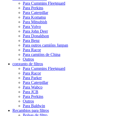
Para Cummins Fleetguard
Para Perkins
Para Caterpillar
Para Komatsu
Para Mitsubish
Para Volvo
Para John Deer
Para Donaldson
Para Benz
Para outros camións Janpan
Para Racor
Para camións de China
Outros
conxunto de filtros
Para Cummins Fleetguard
Para Racor
Para Parker
Para Caterpillar
Para Wabco
Para JCB
Para Perkins
Outros
Para Baldwin
Recambios para filtros
Bolsas de filtro