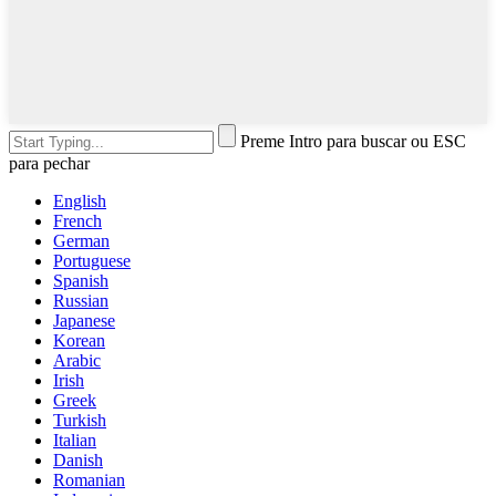
Preme Intro para buscar ou ESC
para pechar
English
French
German
Portuguese
Spanish
Russian
Japanese
Korean
Arabic
Irish
Greek
Turkish
Italian
Danish
Romanian