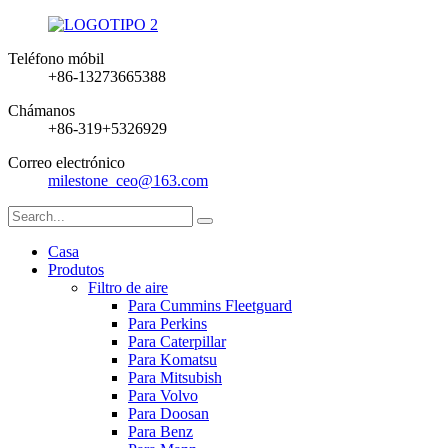
Teléfono móbil
+86-13273665388
Chámanos
+86-319+5326929
Correo electrónico
milestone_ceo@163.com
Casa
Produtos
Filtro de aire
Para Cummins Fleetguard
Para Perkins
Para Caterpillar
Para Komatsu
Para Mitsubish
Para Volvo
Para Doosan
Para Benz