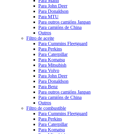
Para Mann
Para John Deer
Para Donaldson
Para MTU
Para outros camións Janpan
Para camións de China
Outros
Filtro de aceite
Para Cummins Fleetguard
Para Perkins
Para Caterpillar
Para Komatsu
Para Mitsubish
Para Volvo
Para John Deer
Para Donaldson
Para Benz
Para outros camións Janpan
Para camións de China
Outros
Filtro de combustible
Para Cummins Fleetguard
Para Perkins
Para Caterpillar
Para Komatsu