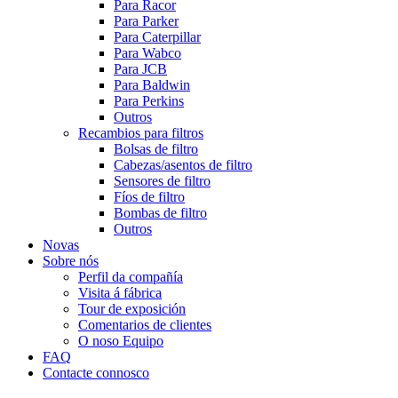
Para Racor
Para Parker
Para Caterpillar
Para Wabco
Para JCB
Para Baldwin
Para Perkins
Outros
Recambios para filtros
Bolsas de filtro
Cabezas/asentos de filtro
Sensores de filtro
Fíos de filtro
Bombas de filtro
Outros
Novas
Sobre nós
Perfil da compañía
Visita á fábrica
Tour de exposición
Comentarios de clientes
O noso Equipo
FAQ
Contacte connosco