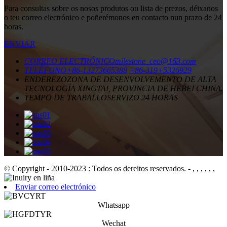
Para consultas sobre os nosos produtos ou lista de prezos, déixanos
o teu correo electrónico e poñerémonos en contacto nun prazo de 24
horas.
ENVIAR
CORREO ELECTRÓNICO
milestone_ceo@163.com
TELÉFONO
+86-13273665388
+86-319+5326929
ENDEREZO
ZONA DE DESENVOLVEMENTO DE ALTA
TECNOLOGÍA XINGTAI, PROVINCIA DE HEBEI CHINA.
TEMPO DE TRABALLO
SERVIZO 24 HORAS
© Copyright - 2010-2023 : Todos os dereitos reservados.
- , , , , , ,
Enviar correo electrónico
Whatsapp
Wechat