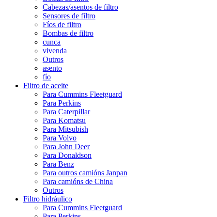
Cabezas/asentos de filtro
Sensores de filtro
Fíos de filtro
Bombas de filtro
cunca
vivenda
Outros
asento
fío
Filtro de aceite
Para Cummins Fleetguard
Para Perkins
Para Caterpillar
Para Komatsu
Para Mitsubish
Para Volvo
Para John Deer
Para Donaldson
Para Benz
Para outros camións Janpan
Para camións de China
Outros
Filtro hidráulico
Para Cummins Fleetguard
Para Perkins