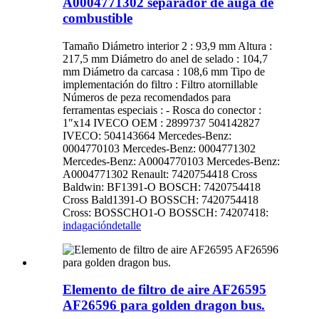
A0004771302 separador de auga de
combustible
Tamaño Diámetro interior 2 : 93,9 mm Altura :
217,5 mm Diámetro do anel de selado : 104,7
mm Diámetro da carcasa : 108,6 mm Tipo de
implementación do filtro : Filtro atornillable
Números de peza recomendados para
ferramentas especiais : - Rosca do conector :
1″x14 IVECO OEM : 2899737 504142827
IVECO: 504143664 Mercedes-Benz:
0004770103 Mercedes-Benz: 0004771302
Mercedes-Benz: A0004770103 Mercedes-Benz:
A0004771302 Renault: 7420754418 Cross
Baldwin: BF1391-O BOSCH: 7420754418
Cross Bald1391-O BOSSCH: 7420754418
Cross: BOSSCHO1-O BOSSCH: 74207418:
indagación
detalle
Elemento de filtro de aire AF26595
AF26596 para golden dragon bus.