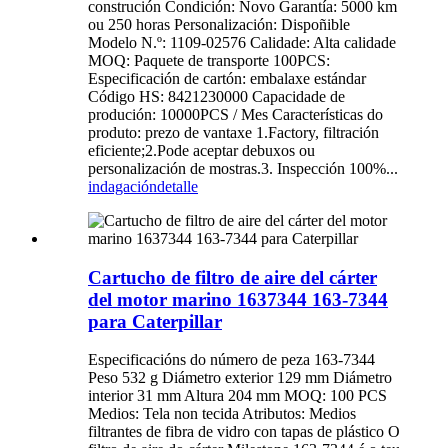
construción Condición: Novo Garantía: 5000 km
ou 250 horas Personalización: Dispoñible
Modelo N.º: 1109-02576 Calidade: Alta calidade
MOQ: Paquete de transporte 100PCS:
Especificación de cartón: embalaxe estándar
Código HS: 8421230000 Capacidade de
produción: 10000PCS / Mes Características do
produto: prezo de vantaxe 1.Factory, filtración
eficiente;2.Pode aceptar debuxos ou
personalización de mostras.3. Inspección 100%...
indagación
detalle
Cartucho de filtro de aire del cárter
del motor marino 1637344 163-7344
para Caterpillar
Especificacións do número de peza 163-7344
Peso 532 g Diámetro exterior 129 mm Diámetro
interior 31 mm Altura 204 mm MOQ: 100 PCS
Medios: Tela non tecida Atributos: Medios
filtrantes de fibra de vidro con tapas de plástico O