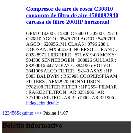
Compresor de aire de rosca C30810
conxunto de filtro de aire 4580092940
carcasa de filtro 200HP horizontal
OEM C14200 C15300 C16400 C20500 C25710
C30810 AGCO : 054707R1 AGCO : 54707R1
AGCO : 6209561M1 CLAAS : 0796 288 1
DOOSAN: MX504530 INGERSOLL-RAND :
8928 8971 LIEBHERR : 571 6519-08 MOXY:
504530 SENNEBOGEN : 068826 SULLAIR :
88290016-447 VOLVO : 3841905 VOLVO :
3841906 ALCO FILTER : S-140 ASAS : HF
5083 BALDWIN : RS3998 COOPERSFIAAM
FILTERS : AEM2920 DONALDSON :
P782106 FILTER FILTER : HP 2594 FILMAR
: RA6032 FILTRON : AR 3251906 : AR
3251906 FILTRO : AR 3251906 : AR 321906 ..
indagación
detalle
1
2
3
4
5
6
Seguinte >
>>
Páxina 1/107
Boletín informativo