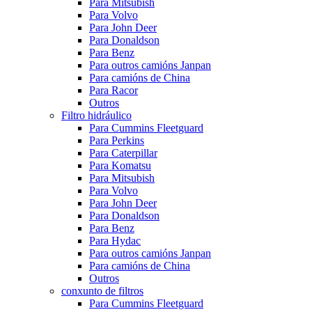
Para Mitsubish
Para Volvo
Para John Deer
Para Donaldson
Para Benz
Para outros camións Janpan
Para camións de China
Para Racor
Outros
Filtro hidráulico
Para Cummins Fleetguard
Para Perkins
Para Caterpillar
Para Komatsu
Para Mitsubish
Para Volvo
Para John Deer
Para Donaldson
Para Benz
Para Hydac
Para outros camións Janpan
Para camións de China
Outros
conxunto de filtros
Para Cummins Fleetguard