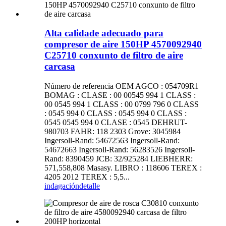
Alta calidade adecuado para
compresor de aire 150HP 4570092940
C25710 conxunto de filtro de aire
carcasa
Número de referencia OEM AGCO : 054709R1
BOMAG : CLASE : 00 00545 994 1 CLASS :
00 0545 994 1 CLASS : 00 0799 796 0 CLASS
: 0545 994 0 CLASS : 0545 994 0 CLASS :
0545 0545 994 0 CLASE : 0545 DEHRUT-
980703 FAHR: 118 2303 Grove: 3045984
Ingersoll-Rand: 54672563 Ingersoll-Rand:
54672663 Ingersoll-Rand: 56283526 Ingersoll-
Rand: 8390459 JCB: 32/925284 LIEBHERR:
571,558,808 Masasy. LIBRO : 118606 TEREX :
4205 2012 TEREX : 5,5...
indagación
detalle