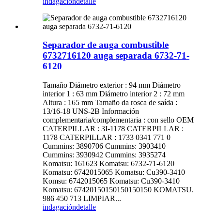
indagación
detalle
Separador de auga combustible
6732716120 auga separada 6732-71-
6120
Tamaño Diámetro exterior : 94 mm Diámetro
interior 1 : 63 mm Diámetro interior 2 : 72 mm
Altura : 165 mm Tamaño da rosca de saída :
13/16-18 UNS-2B Información
complementaria/complementaria : con sello OEM
CATERPILLAR : 3I-1178 CATERPILLAR :
1178 CATERPILLAR : 1733 0341 771 0
Cummins: 3890706 Cummins: 3903410
Cummins: 3930942 Cummins: 3935274
Komatsu: 161623 Komatsu: 6732-71-6120
Komatsu: 6742015065 Komatsu: Cu390-3410
Komsu: 6742015065 Komatsu: Cu390-3410
Komatsu: 67420150150150150150 KOMATSU.
986 450 713 LIMPIAR...
indagación
detalle