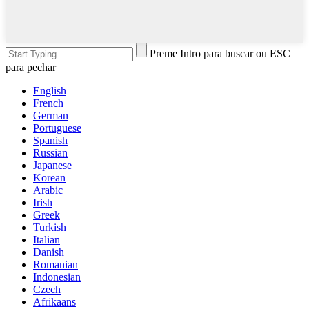
Preme Intro para buscar ou ESC
para pechar
English
French
German
Portuguese
Spanish
Russian
Japanese
Korean
Arabic
Irish
Greek
Turkish
Italian
Danish
Romanian
Indonesian
Czech
Afrikaans