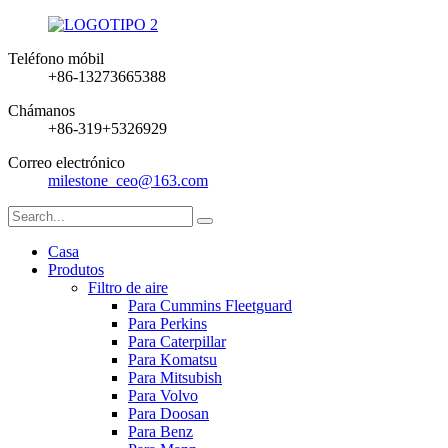
Teléfono móbil
+86-13273665388
Chámanos
+86-319+5326929
Correo electrónico
milestone_ceo@163.com
Casa
Produtos
Filtro de aire
Para Cummins Fleetguard
Para Perkins
Para Caterpillar
Para Komatsu
Para Mitsubish
Para Volvo
Para Doosan
Para Benz