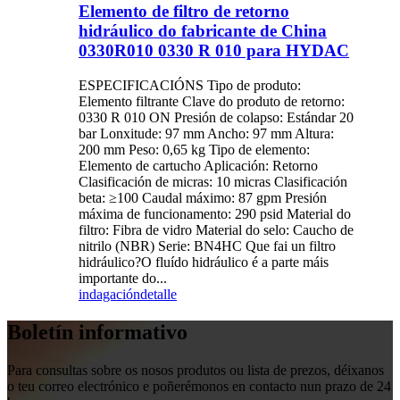
Elemento de filtro de retorno
hidráulico do fabricante de China
0330R010 0330 R 010 para HYDAC
ESPECIFICACIÓNS Tipo de produto:
Elemento filtrante Clave do produto de retorno:
0330 R 010 ON Presión de colapso: Estándar 20
bar Lonxitude: 97 mm Ancho: 97 mm Altura:
200 mm Peso: 0,65 kg Tipo de elemento:
Elemento de cartucho Aplicación: Retorno
Clasificación de micras: 10 micras Clasificación
beta: ≥100 Caudal máximo: 87 gpm Presión
máxima de funcionamento: 290 psid Material do
filtro: Fibra de vidro Material do selo: Caucho de
nitrilo (NBR) Serie: BN4HC Que fai un filtro
hidráulico?O fluído hidráulico é a parte máis
importante do...
indagación
detalle
Boletín informativo
Para consultas sobre os nosos produtos ou lista de prezos, déixanos
o teu correo electrónico e poñerémonos en contacto nun prazo de 24