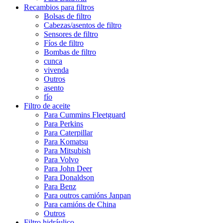
Recambios para filtros
Bolsas de filtro
Cabezas/asentos de filtro
Sensores de filtro
Fíos de filtro
Bombas de filtro
cunca
vivenda
Outros
asento
fío
Filtro de aceite
Para Cummins Fleetguard
Para Perkins
Para Caterpillar
Para Komatsu
Para Mitsubish
Para Volvo
Para John Deer
Para Donaldson
Para Benz
Para outros camións Janpan
Para camións de China
Outros
Filtro hidráulico