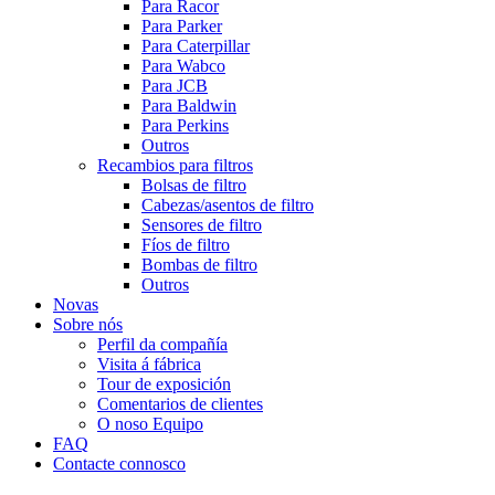
Para Racor
Para Parker
Para Caterpillar
Para Wabco
Para JCB
Para Baldwin
Para Perkins
Outros
Recambios para filtros
Bolsas de filtro
Cabezas/asentos de filtro
Sensores de filtro
Fíos de filtro
Bombas de filtro
Outros
Novas
Sobre nós
Perfil da compañía
Visita á fábrica
Tour de exposición
Comentarios de clientes
O noso Equipo
FAQ
Contacte connosco