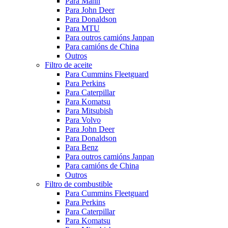
Para Mann
Para John Deer
Para Donaldson
Para MTU
Para outros camións Janpan
Para camións de China
Outros
Filtro de aceite
Para Cummins Fleetguard
Para Perkins
Para Caterpillar
Para Komatsu
Para Mitsubish
Para Volvo
Para John Deer
Para Donaldson
Para Benz
Para outros camións Janpan
Para camións de China
Outros
Filtro de combustible
Para Cummins Fleetguard
Para Perkins
Para Caterpillar
Para Komatsu