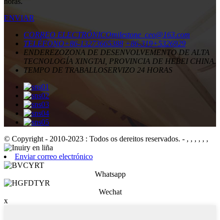
horas.
ENVIAR
CORREO ELECTRÓNICO
milestone_ceo@163.com
TELÉFONO
+86-13273665388
+86-319+5326929
ENDEREZO
ZONA DE DESENVOLVEMENTO DE ALTA
TECNOLOGÍA XINGTAI, PROVINCIA DE HEBEI CHINA.
TEMPO DE TRABALLO
SERVIZO 24 HORAS
© Copyright - 2010-2023 : Todos os dereitos reservados.
- , , , , , ,
Enviar correo electrónico
Whatsapp
Wechat
x