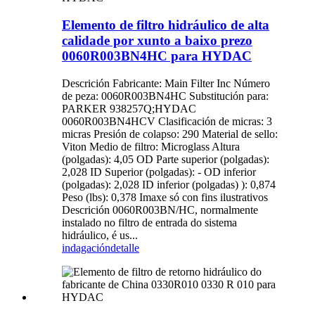
Elemento de filtro hidráulico de alta
calidade por xunto a baixo prezo
0060R003BN4HC para HYDAC
Descrición Fabricante: Main Filter Inc Número
de peza: 0060R003BN4HC Substitución para:
PARKER 938257Q;HYDAC
0060R003BN4HCV Clasificación de micras: 3
micras Presión de colapso: 290 Material de sello:
Viton Medio de filtro: Microglass Altura
(polgadas): 4,05 OD Parte superior (polgadas):
2,028 ID Superior (polgadas): - OD inferior
(polgadas): 2,028 ID inferior (polgadas) ): 0,874
Peso (lbs): 0,378 Imaxe só con fins ilustrativos
Descrición 0060R003BN/HC, normalmente
instalado no filtro de entrada do sistema
hidráulico, é us...
indagación
detalle