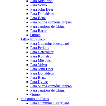
Para Mitsubish
Para Volvo
Para John Deer
Para Donaldson
Para Benz
Para outros camións Janpan
Para camións de China
Para Racor
Outros
Filtro hidráulico
Para Cummins Fleetguard
Para Perkins
Para Caterpillar
Para Komatsu
Para Mitsubish
Para Volvo
Para John Deer
Para Donaldson
Para Benz
Para Hydac
Para outros camións Janpan
Para camións de China
Outros
conxunto de filtros
Para Cummins Fleetguard