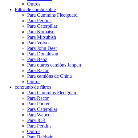
Outros
Filtro de combustible
Para Cummins Fleetguard
Para Perkins
Para Caterpillar
Para Komatsu
Para Mitsubish
Para Volvo
Para John Deer
Para Donaldson
Para Benz
Para outros camións Janpan
Para Racor
Para camións de China
Outros
conxunto de filtros
Para Cummins Fleetguard
Para Racor
Para Parker
Para Caterpillar
Para Wabco
Para JCB
Para Perkins
Outros
Para Baldwin