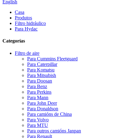
English
Casa
Produtos
Filtro hidráulico
Para Hydac
Categorías
Filtro de aire
Para Cummins Fleetguard
Para Caterpillar
Para Komatsu
Para Mitsubish
Para Doosan
Para Benz
Para Perkins
Para Mann
Para John Deer
Para Donaldson
Para camións de China
Para Volvo
Para MTU
Para outros camións Janpan
Para Renault