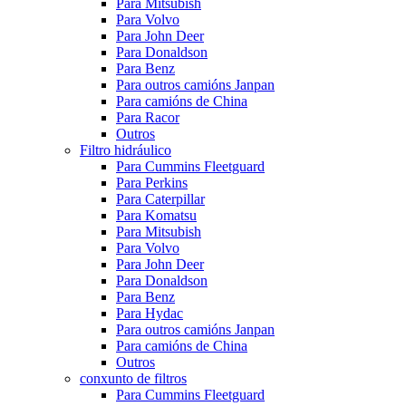
Para Mitsubish
Para Volvo
Para John Deer
Para Donaldson
Para Benz
Para outros camións Janpan
Para camións de China
Para Racor
Outros
Filtro hidráulico
Para Cummins Fleetguard
Para Perkins
Para Caterpillar
Para Komatsu
Para Mitsubish
Para Volvo
Para John Deer
Para Donaldson
Para Benz
Para Hydac
Para outros camións Janpan
Para camións de China
Outros
conxunto de filtros
Para Cummins Fleetguard