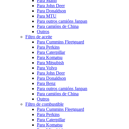
Para Mann
Para John Deer
Para Donaldson
Para MTU
Para outros camións Janpan
Para camións de China
Outros
Filtro de aceite
Para Cummins Fleetguard
Para Perkins
Para Caterpillar
Para Komatsu
Para Mitsubish
Para Volvo
Para John Deer
Para Donaldson
Para Benz
Para outros camións Janpan
Para camións de China
Outros
Filtro de combustible
Para Cummins Fleetguard
Para Perkins
Para Caterpillar
Para Komatsu