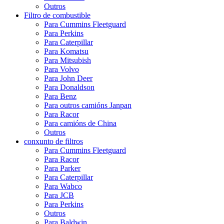
Outros
Filtro de combustible
Para Cummins Fleetguard
Para Perkins
Para Caterpillar
Para Komatsu
Para Mitsubish
Para Volvo
Para John Deer
Para Donaldson
Para Benz
Para outros camións Janpan
Para Racor
Para camións de China
Outros
conxunto de filtros
Para Cummins Fleetguard
Para Racor
Para Parker
Para Caterpillar
Para Wabco
Para JCB
Para Perkins
Outros
Para Baldwin