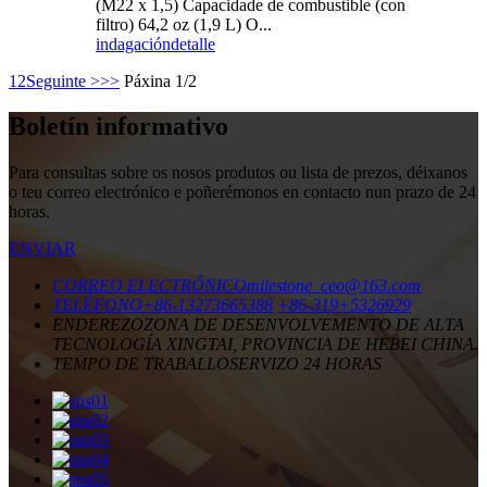
(M22 x 1,5) Capacidade de combustible (con
filtro) 64,2 oz (1,9 L) O...
indagación
detalle
1
2
Seguinte >
>>
Páxina 1/2
Boletín informativo
Para consultas sobre os nosos produtos ou lista de prezos, déixanos
o teu correo electrónico e poñerémonos en contacto nun prazo de 24
horas.
ENVIAR
CORREO ELECTRÓNICO
milestone_ceo@163.com
TELÉFONO
+86-13273665388
+86-319+5326929
ENDEREZO
ZONA DE DESENVOLVEMENTO DE ALTA
TECNOLOGÍA XINGTAI, PROVINCIA DE HEBEI CHINA.
TEMPO DE TRABALLO
SERVIZO 24 HORAS