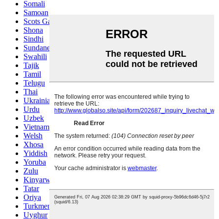
Somali
Samoan
Scots Gaelic
Shona
Sindhi
Sundanese
Swahili
Tajik
Tamil
Telugu
Thai
Ukrainian
Urdu
Uzbek
Vietnamese
Welsh
Xhosa
Yiddish
Yoruba
Zulu
Kinyarwanda
Tatar
Oriya
Turkmen
Uyghur