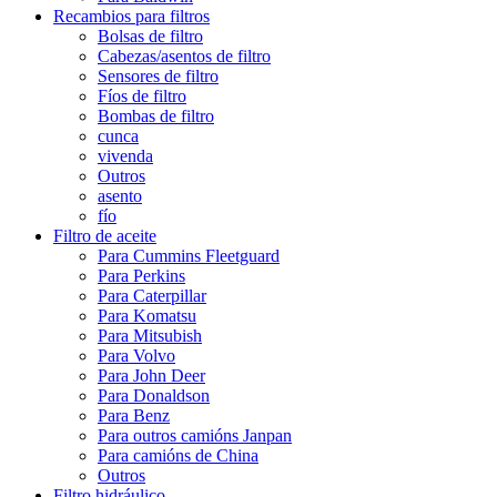
Recambios para filtros
Bolsas de filtro
Cabezas/asentos de filtro
Sensores de filtro
Fíos de filtro
Bombas de filtro
cunca
vivenda
Outros
asento
fío
Filtro de aceite
Para Cummins Fleetguard
Para Perkins
Para Caterpillar
Para Komatsu
Para Mitsubish
Para Volvo
Para John Deer
Para Donaldson
Para Benz
Para outros camións Janpan
Para camións de China
Outros
Filtro hidráulico