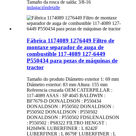
Tamaño da rosca de saída: 3/8-16
indagación
detalle
Fábrica 1174089 1276449 Filtro de
montaxe separador de auga de
combustible 117-4089 127-6449
P550434 para pezas de máquinas de
tractor
Tamaño do produto Diámetro exterior 1: 69 mm
Diámetro exterior: 83 mm Altura: 155 mm
Referencia cruzada OEM CATERPILLAR :
117-4089 ASAS : SP 4045 BALDWIN :
BF7679-D DONALDSON : P550434
DONALDSON : P550502 DONALDSON :
P550502 DONALDSON : P550502
DONALDSON : P550502 FDSLENALDSON
: P550502 : PS8322 FILTRO HENGST :
H204WK LUBERFINER : L 8242F
LUBERFINER : L 8679F LUBERFINER : L