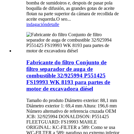
bomba de sumidoiros e, despois de pasar pola
boquilla de difusión, as grandes gotas de aceite
flotan na parte superior da cámara de recollida de
aceite esquerda.O seo...
indagación
detalle
Fabricante do filtro Conjunto de
filtro separador de auga de
combustible 32/925994 P551425
FS19993 WK 8193 para partes de
motor de excavadora diésel
Tamaño do produto Diámetro exterior: 88,1 mm
Diámetro exterior 1: 69,4 mm Altura: 196,6 mm
Número alternativo de referencia cruzada OEM
JCB: 32/925994 DONALDSON: P551425
FLEETGUARD: FS19993 MAHLE
ORIGINAL: KC-FILTER a 589: Como se usa
WC-FILTER a 589: parafuso no extremo inferior