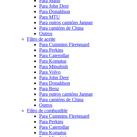
Para Mann
Para John Deer
Para Donaldson
Para MTU
Para outros camións Janpan
Para camións de China
Outros
Filtro de aceite
Para Cummins Fleetguard
Para Perkins
Para Caterpillar
Para Komatsu
Para Mitsubish
Para Volvo
Para John Deer
Para Donaldson
Para Benz
Para outros camións Janpan
Para camións de China
Outros
Filtro de combustible
Para Cummins Fleetguard
Para Perkins
Para Caterpillar
Para Komatsu