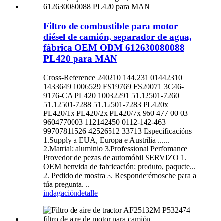
Filtro de combustible para motor
diésel de camión, separador de agua,
fábrica OEM ODM 612630080088
PL420 para MAN
Cross-Reference 240210 144.231 01442310
1433649 1006529 FS19769 FS20071 3C46-
9176-CA PL420 10032291 51.12501-7260
51.12501-7288 51.12501-7283 PL420x
PL420/1x PL420/2x PL420/7x 960 477 00 03
9604770003 112142450 0112-142-463
99707811526 42526512 33713 Especificacións
1.Supply a EUA, Europa e Austrilia ......
2.Matrial: aluminio 3.Professional Perfomance
Provedor de pezas de automóbil SERVIZO 1.
OEM benvida de fabricación: produto, paquete...
2. Pedido de mostra 3. Responderémosche para a
túa pregunta. ..
indagación
detalle