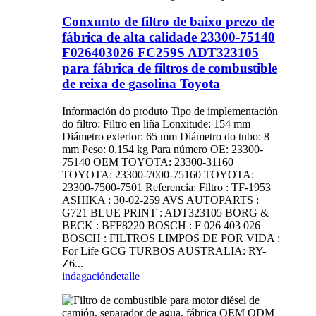
Conxunto de filtro de baixo prezo de
fábrica de alta calidade 23300-75140
F026403026 FC259S ADT323105
para fábrica de filtros de combustible
de reixa de gasolina Toyota
Información do produto Tipo de implementación
do filtro: Filtro en liña Lonxitude: 154 mm
Diámetro exterior: 65 mm Diámetro do tubo: 8
mm Peso: 0,154 kg Para número OE: 23300-
75140 OEM TOYOTA: 23300-31160
TOYOTA: 23300-7000-75160 TOYOTA:
23300-7500-7501 Referencia: Filtro : TF-1953
ASHIKA : 30-02-259 AVS AUTOPARTS :
G721 BLUE PRINT : ADT323105 BORG &
BECK : BFF8220 BOSCH : F 026 403 026
BOSCH : FILTROS LIMPOS DE POR VIDA :
For Life GCG TURBOS AUSTRALIA: RY-
Z6...
indagación
detalle