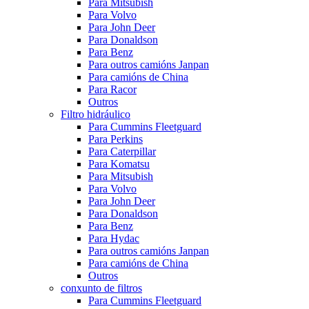
Para Mitsubish
Para Volvo
Para John Deer
Para Donaldson
Para Benz
Para outros camións Janpan
Para camións de China
Para Racor
Outros
Filtro hidráulico
Para Cummins Fleetguard
Para Perkins
Para Caterpillar
Para Komatsu
Para Mitsubish
Para Volvo
Para John Deer
Para Donaldson
Para Benz
Para Hydac
Para outros camións Janpan
Para camións de China
Outros
conxunto de filtros
Para Cummins Fleetguard