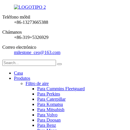
Teléfono móbil
+86-13273665388
Chámanos
+86-319+5326929
Correo electrónico
milestone_ceo@163.com
Casa
Produtos
Filtro de aire
Para Cummins Fleetguard
Para Perkins
Para Caterpillar
Para Komatsu
Para Mitsubish
Para Volvo
Para Doosan
Para Benz