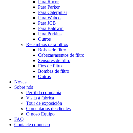
Para Racor
Para Parker
Para Caterpillar
Para Wabco
Para JCB
Para Baldwin
Para Perkins
Outros
Recambios para filtros
Bolsas de filtro
Cabezas/asentos de filtro
Sensores de filtro
Fíos de filtro
Bombas de filtro
Outros
Novas
Sobre nós
Perfil da compañía
Visita á fábrica
Tour de exposición
Comentarios de clientes
O noso Equipo
FAQ
Contacte connosco