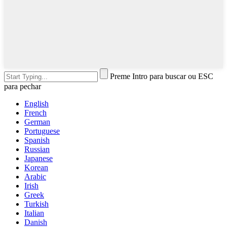
Preme Intro para buscar ou ESC
para pechar
English
French
German
Portuguese
Spanish
Russian
Japanese
Korean
Arabic
Irish
Greek
Turkish
Italian
Danish