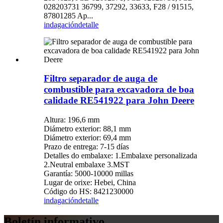
028203731 36799, 37292, 33633, F28 / 91515,
87801285 Ap...
indagación
detalle
Filtro separador de auga de
combustible para excavadora de boa
calidade RE541922 para John Deere
Altura: 196,6 mm
Diámetro exterior: 88,1 mm
Diámetro exterior: 69,4 mm
Prazo de entrega: 7-15 días
Detalles do embalaxe: 1.Embalaxe personalizada
2.Neutral embalaxe 3.MST
Garantía: 5000-10000 millas
Lugar de orixe: Hebei, China
Código do HS: 8421230000
indagación
detalle
Boletín informativo