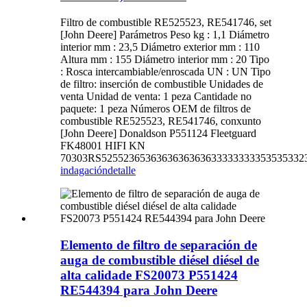
Filtro de combustible RE525523, RE541746, set
[John Deere] Parámetros Peso kg : 1,1 Diámetro
interior mm : 23,5 Diámetro exterior mm : 110
Altura mm : 155 Diámetro interior mm : 20 Tipo
: Rosca intercambiable/enroscada UN : UN Tipo
de filtro: inserción de combustible Unidades de
venta Unidad de venta: 1 peza Cantidade no
paquete: 1 peza Números OEM de filtros de
combustible RE525523, RE541746, conxunto
[John Deere] Donaldson P551124 Fleetguard
FK48001 HIFI KN
70303RS5255236536363636363633333333353535332
indagación
detalle
Elemento de filtro de separación de
auga de combustible diésel diésel de
alta calidade FS20073 P551424
RE544394 para John Deere