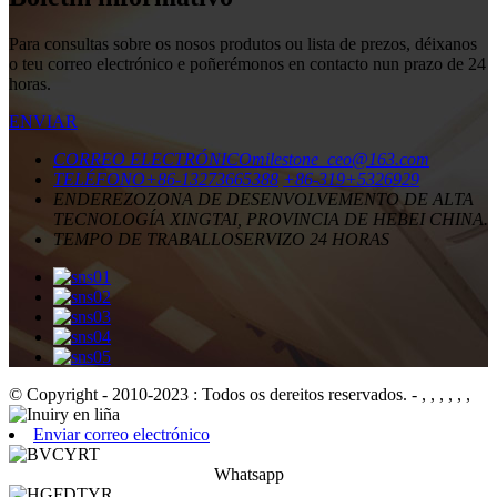
Para consultas sobre os nosos produtos ou lista de prezos, déixanos
o teu correo electrónico e poñerémonos en contacto nun prazo de 24
horas.
ENVIAR
CORREO ELECTRÓNICO
milestone_ceo@163.com
TELÉFONO
+86-13273665388
+86-319+5326929
ENDEREZO
ZONA DE DESENVOLVEMENTO DE ALTA
TECNOLOGÍA XINGTAI, PROVINCIA DE HEBEI CHINA.
TEMPO DE TRABALLO
SERVIZO 24 HORAS
© Copyright - 2010-2023 : Todos os dereitos reservados.
- , , , , , ,
Enviar correo electrónico
Whatsapp