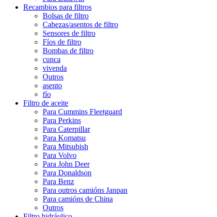
Recambios para filtros
Bolsas de filtro
Cabezas/asentos de filtro
Sensores de filtro
Fíos de filtro
Bombas de filtro
cunca
vivenda
Outros
asento
fío
Filtro de aceite
Para Cummins Fleetguard
Para Perkins
Para Caterpillar
Para Komatsu
Para Mitsubish
Para Volvo
Para John Deer
Para Donaldson
Para Benz
Para outros camións Janpan
Para camións de China
Outros
Filtro hidráulico