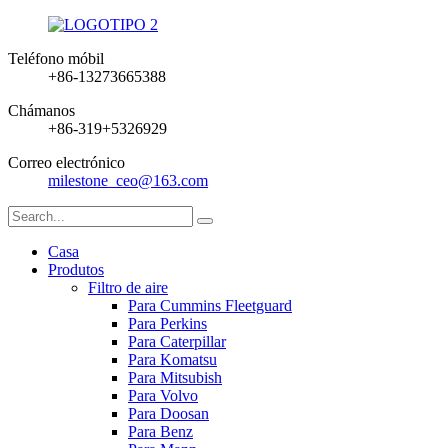
Teléfono móbil
+86-13273665388
Chámanos
+86-319+5326929
Correo electrónico
milestone_ceo@163.com
Casa
Produtos
Filtro de aire
Para Cummins Fleetguard
Para Perkins
Para Caterpillar
Para Komatsu
Para Mitsubish
Para Volvo
Para Doosan
Para Benz