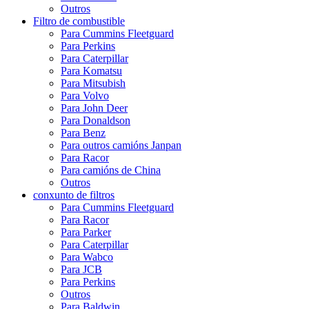
Outros
Filtro de combustible
Para Cummins Fleetguard
Para Perkins
Para Caterpillar
Para Komatsu
Para Mitsubish
Para Volvo
Para John Deer
Para Donaldson
Para Benz
Para outros camións Janpan
Para Racor
Para camións de China
Outros
conxunto de filtros
Para Cummins Fleetguard
Para Racor
Para Parker
Para Caterpillar
Para Wabco
Para JCB
Para Perkins
Outros
Para Baldwin