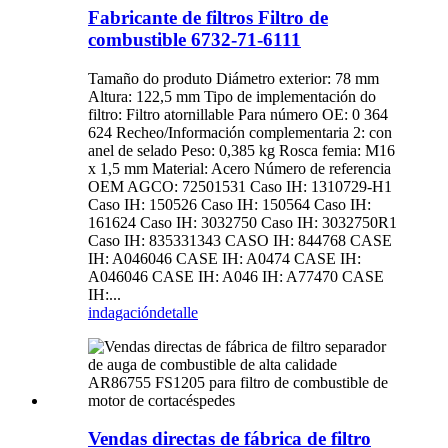
Fabricante de filtros Filtro de
combustible 6732-71-6111
Tamaño do produto Diámetro exterior: 78 mm
Altura: 122,5 mm Tipo de implementación do
filtro: Filtro atornillable Para número OE: 0 364
624 Recheo/Información complementaria 2: con
anel de selado Peso: 0,385 kg Rosca femia: M16
x 1,5 mm Material: Acero Número de referencia
OEM AGCO: 72501531 Caso IH: 1310729-H1
Caso IH: 150526 Caso IH: 150564 Caso IH:
161624 Caso IH: 3032750 Caso IH: 3032750R1
Caso IH: 835331343 CASO IH: 844768 CASE
IH: A046046 CASE IH: A0474 CASE IH:
A046046 CASE IH: A046 IH: A77470 CASE
IH:...
indagación
detalle
Vendas directas de fábrica de filtro