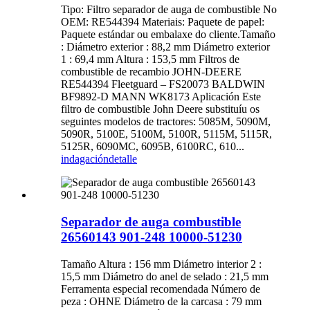
Tipo: Filtro separador de auga de combustible No
OEM: RE544394 Materiais: Paquete de papel:
Paquete estándar ou embalaxe do cliente.Tamaño
: Diámetro exterior : 88,2 mm Diámetro exterior
1 : 69,4 mm Altura : 153,5 mm Filtros de
combustible de recambio JOHN-DEERE
RE544394 Fleetguard – FS20073 BALDWIN
BF9892-D MANN WK8173 Aplicación Este
filtro de combustible John Deere substituíu os
seguintes modelos de tractores: 5085M, 5090M,
5090R, 5100E, 5100M, 5100R, 5115M, 5115R,
5125R, 6090MC, 6095B, ​​6100RC, 610...
indagación
detalle
Separador de auga combustible
26560143 901-248 10000-51230
Tamaño Altura : 156 mm Diámetro interior 2 :
15,5 mm Diámetro do anel de selado : 21,5 mm
Ferramenta especial recomendada Número de
peza : OHNE Diámetro de la carcasa : 79 mm