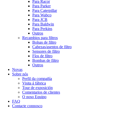
Para Racor
Para Parker
Para Caterpillar
Para Wabco
Para JCB
Para Baldwin
Para Perkins
Outros
Recambios para filtros
Bolsas de filtro
Cabezas/asentos de filtro
Sensores de filtro
Fíos de filtro
Bombas de filtro
Outros
Novas
Sobre nós
Perfil da compañía
Visita á fábrica
Tour de exposición
Comentarios de clientes
O noso Equipo
FAQ
Contacte connosco