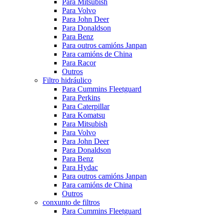
Para Mitsubish
Para Volvo
Para John Deer
Para Donaldson
Para Benz
Para outros camións Janpan
Para camións de China
Para Racor
Outros
Filtro hidráulico
Para Cummins Fleetguard
Para Perkins
Para Caterpillar
Para Komatsu
Para Mitsubish
Para Volvo
Para John Deer
Para Donaldson
Para Benz
Para Hydac
Para outros camións Janpan
Para camións de China
Outros
conxunto de filtros
Para Cummins Fleetguard