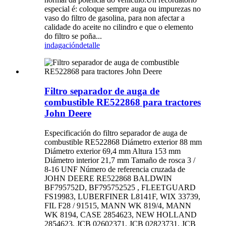
especial é: coloque sempre auga ou impurezas no
vaso do filtro de gasolina, para non afectar a
calidade do aceite no cilindro e que o elemento
do filtro se poña...
indagación
detalle
Filtro separador de auga de
combustible RE522868 para tractores
John Deere
Especificación do filtro separador de auga de
combustible RE522868 Diámetro exterior 88 mm
Diámetro exterior 69,4 mm Altura 153 mm
Diámetro interior 21,7 mm Tamaño de rosca 3 /
8-16 UNF Número de referencia cruzada de
JOHN DEERE RE522868 BALDWIN
BF795752D, BF795752525 , FLEETGUARD
FS19983, LUBERFINER L8141F, WIX 33739,
FIL F28 / 91515, MANN WK 819/4, MANN
WK 8194, CASE 2854623, NEW HOLLAND
2854623, JCB 02602371, JCB 02823731, JCB