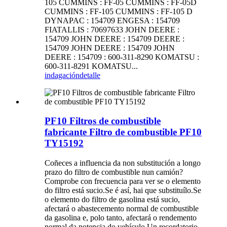
105 CUMMINS : FF-05 CUMMINS : FF-05D
CUMMINS : FF-105 CUMMINS : FF-105 D
DYNAPAC : 154709 ENGESA : 154709
FIATALLIS : 70697633 JOHN DEERE :
154709 JOHN DEERE : 154709 DEERE :
154709 JOHN DEERE : 154709 JOHN
DEERE : 154709 : 600-311-8290 KOMATSU :
600-311-8291 KOMATSU...
indagación
detalle
PF10 Filtros de combustible
fabricante Filtro de combustible PF10
TY15192
Coñeces a influencia da non substitución a longo
prazo do filtro de combustible nun camión?
Comprobe con frecuencia para ver se o elemento
do filtro está sucio.Se é así, hai que substituílo.Se
o elemento do filtro de gasolina está sucio,
afectará o abastecemento normal de combustible
da gasolina e, polo tanto, afectará o rendemento
normal da potencia do vehículo.Un recordatorio