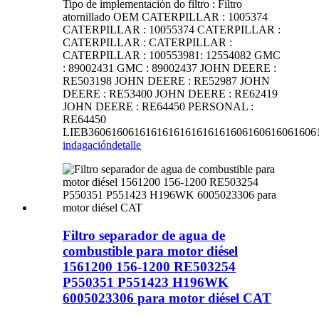
Tipo de implementación do filtro : Filtro
atornillado OEM CATERPILLAR : 1005374
CATERPILLAR : 10055374 CATERPILLAR :
CATERPILLAR : CATERPILLAR :
CATERPILLAR : 100553981: 12554082 GMC
: 89002431 GMC : 89002437 JOHN DEERE :
RE503198 JOHN DEERE : RE52987 JOHN
DEERE : RE53400 JOHN DEERE : RE62419
JOHN DEERE : RE64450 PERSONAL :
RE64450
LIEB3606160616161616161616161606160616061606
indagación
detalle
Filtro separador de agua de
combustible para motor diésel
1561200 156-1200 RE503254
P550351 P551423 H196WK
6005023306 para motor diésel CAT