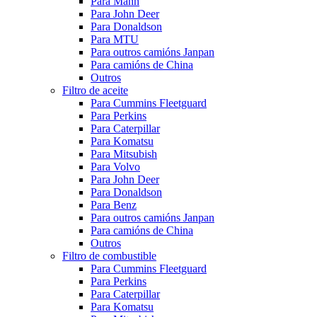
Para Mann
Para John Deer
Para Donaldson
Para MTU
Para outros camións Janpan
Para camións de China
Outros
Filtro de aceite
Para Cummins Fleetguard
Para Perkins
Para Caterpillar
Para Komatsu
Para Mitsubish
Para Volvo
Para John Deer
Para Donaldson
Para Benz
Para outros camións Janpan
Para camións de China
Outros
Filtro de combustible
Para Cummins Fleetguard
Para Perkins
Para Caterpillar
Para Komatsu