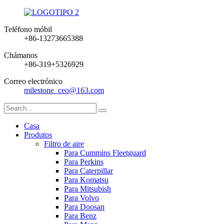
Teléfono móbil
+86-13273665388
Chámanos
+86-319+5326929
Correo electrónico
milestone_ceo@163.com
Casa
Produtos
Filtro de aire
Para Cummins Fleetguard
Para Perkins
Para Caterpillar
Para Komatsu
Para Mitsubish
Para Volvo
Para Doosan
Para Benz