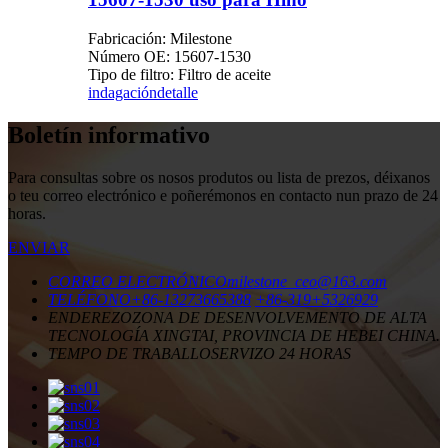
Fabricación: Milestone
Número OE: 15607-1530
Tipo de filtro: Filtro de aceite
indagación
detalle
Boletín informativo
Para consultas sobre os nosos produtos ou lista de prezos, déixanos
o teu correo electrónico e poñerémonos en contacto nun prazo de 24
horas.
ENVIAR
CORREO ELECTRÓNICO
milestone_ceo@163.com
TELÉFONO
+86-13273665388
+86-319+5326929
ENDEREZO
ZONA DE DESENVOLVEMENTO DE ALTA
TECNOLOGÍA XINGTAI, PROVINCIA DE HEBEI CHINA.
TEMPO DE TRABALLO
SERVIZO 24 HORAS