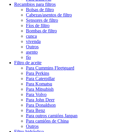
Recambios para filtros
Bolsas de filtro
Cabezas/asentos de filtro
Sensores de filtro
Fíos de filtro
Bombas de filtro
cunca
vivenda
Outros
asento
fío
Filtro de aceite
Para Cummins Fleetguard
Para Perkins
Para Caterpillar
Para Komatsu
Para Mitsubish
Para Volvo
Para John Deer
Para Donaldson
Para Benz
Para outros camións Janpan
Para camións de China
Outros
Filtro hidráulico