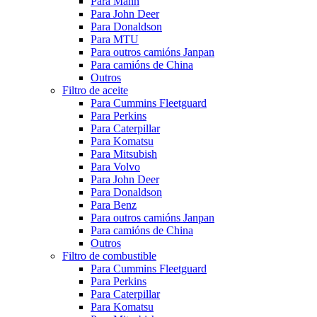
Para Mann
Para John Deer
Para Donaldson
Para MTU
Para outros camións Janpan
Para camións de China
Outros
Filtro de aceite
Para Cummins Fleetguard
Para Perkins
Para Caterpillar
Para Komatsu
Para Mitsubish
Para Volvo
Para John Deer
Para Donaldson
Para Benz
Para outros camións Janpan
Para camións de China
Outros
Filtro de combustible
Para Cummins Fleetguard
Para Perkins
Para Caterpillar
Para Komatsu