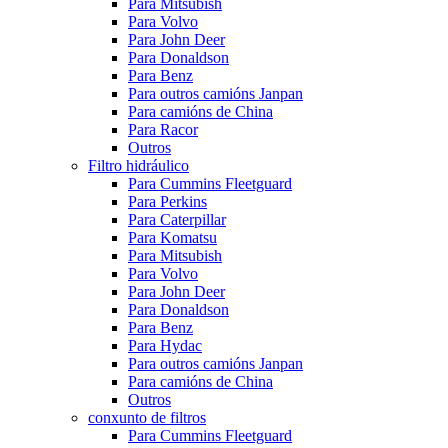
Para Mitsubish
Para Volvo
Para John Deer
Para Donaldson
Para Benz
Para outros camións Janpan
Para camións de China
Para Racor
Outros
Filtro hidráulico
Para Cummins Fleetguard
Para Perkins
Para Caterpillar
Para Komatsu
Para Mitsubish
Para Volvo
Para John Deer
Para Donaldson
Para Benz
Para Hydac
Para outros camións Janpan
Para camións de China
Outros
conxunto de filtros
Para Cummins Fleetguard