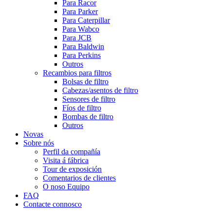
Para Racor
Para Parker
Para Caterpillar
Para Wabco
Para JCB
Para Baldwin
Para Perkins
Outros
Recambios para filtros
Bolsas de filtro
Cabezas/asentos de filtro
Sensores de filtro
Fíos de filtro
Bombas de filtro
Outros
Novas
Sobre nós
Perfil da compañía
Visita á fábrica
Tour de exposición
Comentarios de clientes
O noso Equipo
FAQ
Contacte connosco