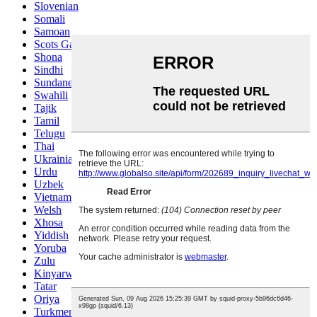
Slovenian
Somali
Samoan
Scots Gaelic
Shona
Sindhi
Sundanese
Swahili
Tajik
Tamil
Telugu
Thai
Ukrainian
Urdu
Uzbek
Vietnamese
Welsh
Xhosa
Yiddish
Yoruba
Zulu
Kinyarwanda
Tatar
Oriya
Turkmen