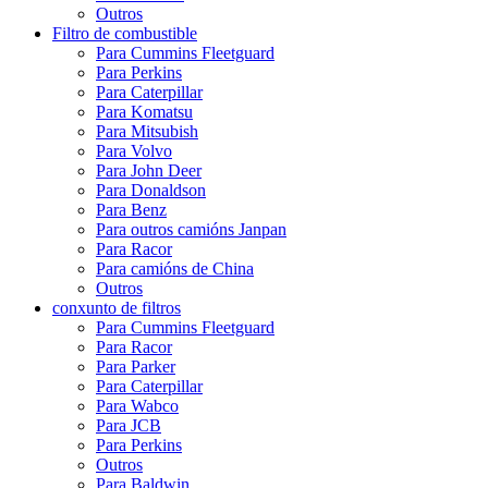
Outros
Filtro de combustible
Para Cummins Fleetguard
Para Perkins
Para Caterpillar
Para Komatsu
Para Mitsubish
Para Volvo
Para John Deer
Para Donaldson
Para Benz
Para outros camións Janpan
Para Racor
Para camións de China
Outros
conxunto de filtros
Para Cummins Fleetguard
Para Racor
Para Parker
Para Caterpillar
Para Wabco
Para JCB
Para Perkins
Outros
Para Baldwin