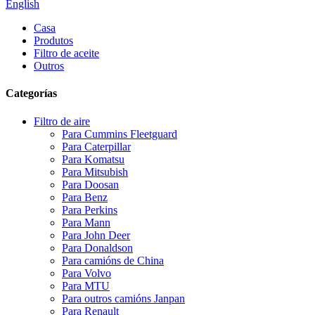
English
Casa
Produtos
Filtro de aceite
Outros
Categorías
Filtro de aire
Para Cummins Fleetguard
Para Caterpillar
Para Komatsu
Para Mitsubish
Para Doosan
Para Benz
Para Perkins
Para Mann
Para John Deer
Para Donaldson
Para camións de China
Para Volvo
Para MTU
Para outros camións Janpan
Para Renault