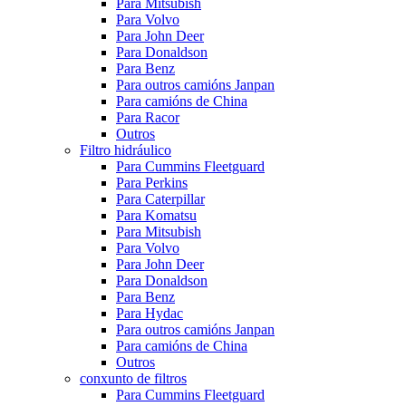
Para Mitsubish
Para Volvo
Para John Deer
Para Donaldson
Para Benz
Para outros camións Janpan
Para camións de China
Para Racor
Outros
Filtro hidráulico
Para Cummins Fleetguard
Para Perkins
Para Caterpillar
Para Komatsu
Para Mitsubish
Para Volvo
Para John Deer
Para Donaldson
Para Benz
Para Hydac
Para outros camións Janpan
Para camións de China
Outros
conxunto de filtros
Para Cummins Fleetguard