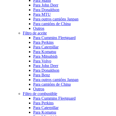
Para Mann
Para John Deer
Para Donaldson
Para MTU
Para outros camións Janpan
Para camións de China
Outros
Filtro de aceite
Para Cummins Fleetguard
Para Perkins
Para Caterpillar
Para Komatsu
Para Mitsubish
Para Volvo
Para John Deer
Para Donaldson
Para Benz
Para outros camións Janpan
Para camións de China
Outros
Filtro de combustible
Para Cummins Fleetguard
Para Perkins
Para Caterpillar
Para Komatsu