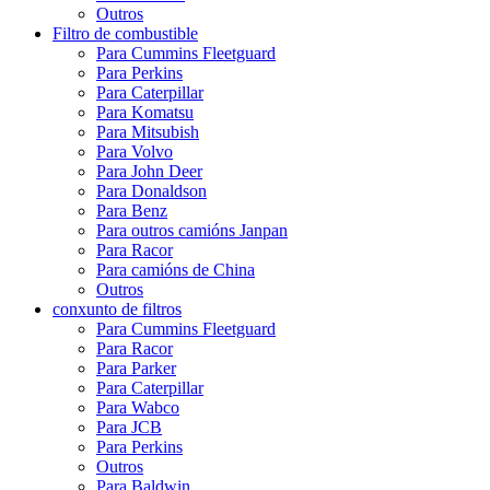
Outros
Filtro de combustible
Para Cummins Fleetguard
Para Perkins
Para Caterpillar
Para Komatsu
Para Mitsubish
Para Volvo
Para John Deer
Para Donaldson
Para Benz
Para outros camións Janpan
Para Racor
Para camións de China
Outros
conxunto de filtros
Para Cummins Fleetguard
Para Racor
Para Parker
Para Caterpillar
Para Wabco
Para JCB
Para Perkins
Outros
Para Baldwin