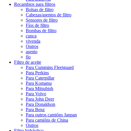
Recambios para filtros
Bolsas de filtro
Cabezas/asentos de filtro
Sensores de filtro
Fíos de filtro
Bombas de filtro
cunca
vivenda
Outros
asento
fío
Filtro de aceite
Para Cummins Fleetguard
Para Perkins
Para Caterpillar
Para Komatsu
Para Mitsubish
Para Volvo
Para John Deer
Para Donaldson
Para Benz
Para outros camións Janpan
Para camións de China
Outros
Filtro hidráulico