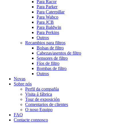
Para Racor
Para Parker
Para Caterpillar
Para Wabco
Para JCB
Para Baldwin
Para Perkins
Outros
Recambios para filtros
Bolsas de filtro
Cabezas/asentos de filtro
Sensores de filtro
Fíos de filtro
Bombas de filtro
Outros
Novas
Sobre nós
Perfil da compañía
Visita á fábrica
Tour de exposición
Comentarios de clientes
O noso Equipo
FAQ
Contacte connosco