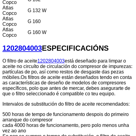
Copco
Atlas
G 132 W
Copco
Atlas
G 160
Copco
Atlas
G 160 W
Copco
1202804003
ESPECIFICACIÓNS
O filtro de aceite
1202804003
está deseñado para limpar o
aceite no circuíto de circulación do compresor de impurezas:
partículas de po, así como restos de desgaste das pezas
móbiles.Os filtros de aceite están deseñados tendo en conta
as características de deseño de modelos de compresores
específicos, polo que antes de mercar, debes asegurarte de
que o filtro seleccionado é compatible co teu equipo.
Intervalos de substitución do filtro de aceite recomendados:
500 horas de tempo de funcionamento despois do primeiro
arranque do compresor
cada 4000 horas de funcionamento, pero polo menos unha
vez ao ano