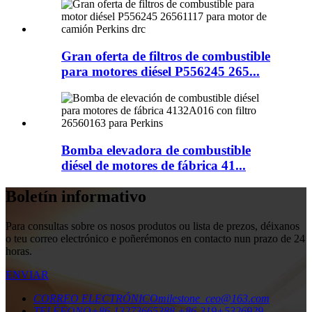
Gran oferta de filtros de combustible
para motores diésel P556245 265...
Bomba elevadora de combustible
diésel de motores de fábrica 41...
Boletín informativo
Para consultas sobre os nosos produtos ou lista de prezos, déixanos
o teu correo electrónico e poñerémonos en contacto nun prazo de 24
horas.
ENVIAR
CORREO ELECTRÓNICO
milestone_ceo@163.com
TELÉFONO
+86-13273665388
+86-319+5326929