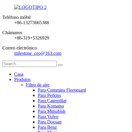
Teléfono móbil
+86-13273665388
Chámanos
+86-319+5326929
Correo electrónico
milestone_ceo@163.com
Casa
Produtos
Filtro de aire
Para Cummins Fleetguard
Para Perkins
Para Caterpillar
Para Komatsu
Para Mitsubish
Para Volvo
Para Doosan
Para Benz