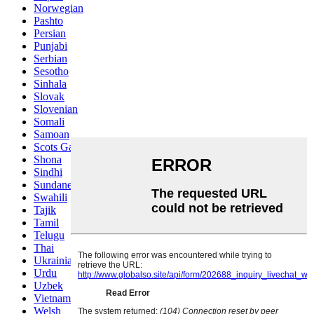
Norwegian
Pashto
Persian
Punjabi
Serbian
Sesotho
Sinhala
Slovak
Slovenian
Somali
Samoan
Scots Gaelic
Shona
Sindhi
Sundanese
Swahili
Tajik
Tamil
Telugu
Thai
Ukrainian
Urdu
Uzbek
Vietnamese
Welsh