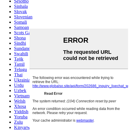
Sesotho
Sinhala
Slovak
Slovenian
Somali
Samoan
Scots Gaelic
Shona
Sindhi
Sundanese
Swahili
Tajik
Tamil
Telugu
Thai
Ukrainian
Urdu
Uzbek
Vietnamese
Welsh
Xhosa
Yiddish
Yoruba
Zulu
Kinyarwanda