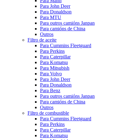
Para Mann
Para John Deer
Para Donaldson
Para MTU
Para outros camións Janpan
Para camións de China
Outros
Filtro de aceite
Para Cummins Fleetguard
Para Perkins
Para Caterpillar
Para Komatsu
Para Mitsubish
Para Volvo
Para John Deer
Para Donaldson
Para Benz
Para outros camións Janpan
Para camións de China
Outros
Filtro de combustible
Para Cummins Fleetguard
Para Perkins
Para Caterpillar
Para Komatsu