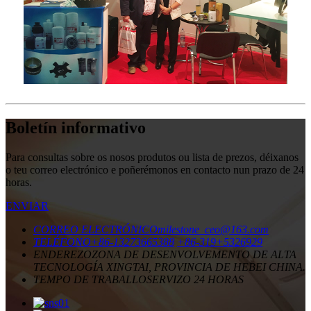
Boletín informativo
Para consultas sobre os nosos produtos ou lista de prezos, déixanos
o teu correo electrónico e poñerémonos en contacto nun prazo de 24
horas.
ENVIAR
CORREO ELECTRÓNICO
milestone_ceo@163.com
TELÉFONO
+86-13273665388
+86-319+5326929
ENDEREZO
ZONA DE DESENVOLVEMENTO DE ALTA
TECNOLOGÍA XINGTAI, PROVINCIA DE HEBEI CHINA.
TEMPO DE TRABALLO
SERVIZO 24 HORAS