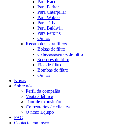
Para Racor
Para Parker
Para Caterpillar
Para Wabco
Para JCB
Para Baldwin
Para Perkins
Outros
Recambios para filtros
Bolsas de filtro
Cabezas/asentos de filtro
Sensores de filtro
Fíos de filtro
Bombas de filtro
Outros
Novas
Sobre nós
Perfil da compañía
Visita á fábrica
Tour de exposición
Comentarios de clientes
O noso Equipo
FAQ
Contacte connosco