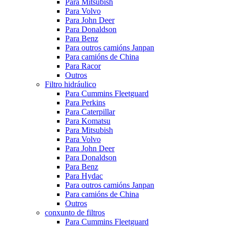
Para Mitsubish
Para Volvo
Para John Deer
Para Donaldson
Para Benz
Para outros camións Janpan
Para camións de China
Para Racor
Outros
Filtro hidráulico
Para Cummins Fleetguard
Para Perkins
Para Caterpillar
Para Komatsu
Para Mitsubish
Para Volvo
Para John Deer
Para Donaldson
Para Benz
Para Hydac
Para outros camións Janpan
Para camións de China
Outros
conxunto de filtros
Para Cummins Fleetguard