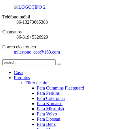
Teléfono móbil
+86-13273665388
Chámanos
+86-319+5326929
Correo electrónico
milestone_ceo@163.com
Casa
Produtos
Filtro de aire
Para Cummins Fleetguard
Para Perkins
Para Caterpillar
Para Komatsu
Para Mitsubish
Para Volvo
Para Doosan
Para Benz