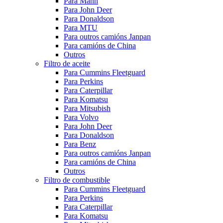
Para Mann
Para John Deer
Para Donaldson
Para MTU
Para outros camións Janpan
Para camións de China
Outros
Filtro de aceite
Para Cummins Fleetguard
Para Perkins
Para Caterpillar
Para Komatsu
Para Mitsubish
Para Volvo
Para John Deer
Para Donaldson
Para Benz
Para outros camións Janpan
Para camións de China
Outros
Filtro de combustible
Para Cummins Fleetguard
Para Perkins
Para Caterpillar
Para Komatsu