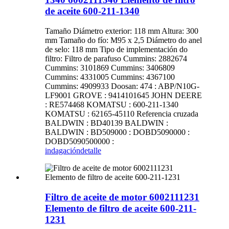
de aceite 600-211-1340
Tamaño Diámetro exterior: 118 mm Altura: 300
mm Tamaño do fío: M95 x 2,5 Diámetro do anel
de selo: 118 mm Tipo de implementación do
filtro: Filtro de parafuso Cummins: 2882674
Cummins: 3101869 Cummins: 3406809
Cummins: 4331005 Cummins: 4367100
Cummins: 4909933 Doosan: 474 : ABP/N10G-
LF9001 GROVE : 9414101645 JOHN DEERE
: RE574468 KOMATSU : 600-211-1340
KOMATSU : 62165-45110 Referencia cruzada
BALDWIN : BD40139 BALDWIN :
BALDWIN : BD509000 : DOBD5090000 :
DOBD5090500000 :
indagación
detalle
Filtro de aceite de motor 6002111231
Elemento de filtro de aceite 600-211-
1231