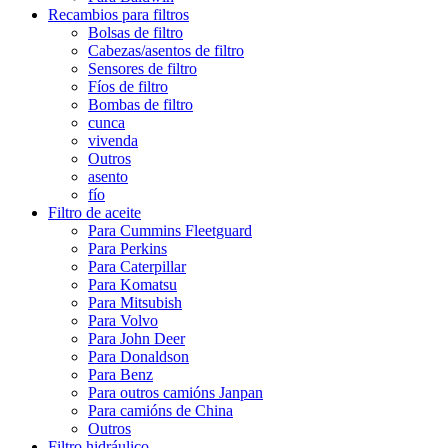
Recambios para filtros
Bolsas de filtro
Cabezas/asentos de filtro
Sensores de filtro
Fíos de filtro
Bombas de filtro
cunca
vivenda
Outros
asento
fío
Filtro de aceite
Para Cummins Fleetguard
Para Perkins
Para Caterpillar
Para Komatsu
Para Mitsubish
Para Volvo
Para John Deer
Para Donaldson
Para Benz
Para outros camións Janpan
Para camións de China
Outros
Filtro hidráulico