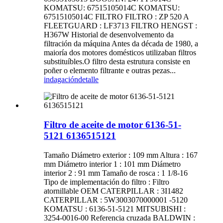
KOMATSU: 67515105014C KOMATSU:
67515105014C FILTRO FILTRO : ZP 520 A
FLEETGUARD : LF3713 FILTRO HENGST :
H367W Historial de desenvolvemento da
filtración da máquina Antes da década de 1980, a
maioría dos motores domésticos utilizaban filtros
substituíbles.O filtro desta estrutura consiste en
poñer o elemento filtrante e outras pezas...
indagación
detalle
Filtro de aceite de motor 6136-51-
5121 6136515121
Tamaño Diámetro exterior : 109 mm Altura : 167
mm Diámetro interior 1 : 101 mm Diámetro
interior 2 : 91 mm Tamaño de rosca : 1 1/8-16
Tipo de implementación do filtro : Filtro
atornillable OEM CATERPILLAR : 3I1482
CATERPILLAR : 5W3003070000001 -5120
KOMATSU : 6136-51-5121 MITSUBISHI :
3254-0016-00 Referencia cruzada BALDWIN :