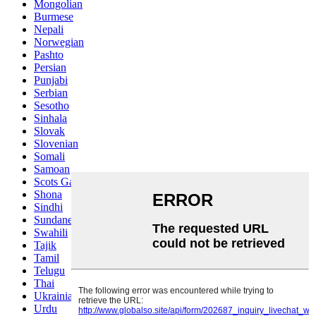
Mongolian
Burmese
Nepali
Norwegian
Pashto
Persian
Punjabi
Serbian
Sesotho
Sinhala
Slovak
Slovenian
Somali
Samoan
Scots Gaelic
Shona
Sindhi
Sundanese
Swahili
Tajik
Tamil
Telugu
Thai
Ukrainian
Urdu