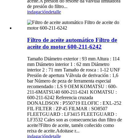
aceite.A presión do resorte da válvula limitadora
de presión do filtro...
indagación
detalle
Filtro de aceite automático Filtro de
aceite do motor 600-211-6242
Tamaño Diámetro exterior : 93 mm Altura : 114
mm Diámetro interior 1 : 62 mm Diámetro
interior 2 : 71 mm Tamaño de rosca : 1-12 UNF
Presión de apertura Válvula de derivación : 1,6
bar Número de peza de ferramenta especial
recomendado : LS 9 OEM KOMATSU : 600-
211-6MATSU40 600-211-6241 KOMATSU :
600-211-6242 Referencia cruzada
DONALDSON : P550719 ELOFIC : EXL-252
FIL FILTER : ZP 45 FILMAR : SO8507
FLEETGUARD : LF3415 FLEETGUARD :
LF3532 Cales son as consecuencias dun filtro de
aceite?Filtro de aceite, tamén coñecido como
reixa de aceite.Adoitase r...
indagación
detalle