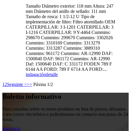
Tamaño Diámetro exterior: 118 mm Altura: 247
mm Diámetro del anillo de sellado: 111 mm
Tamaño de rosca: 1 1/2-12 U Tipo de
implementación de filtro: Filtro atornillado OEM
CATERPILLAR: 3 I-1201 CATERPILLAR: 3
I-1216 CATERPILLAR: 9 Y-4464 Cummins:
298670 Cummins: 299670 Cummins: 3302026
Cummins: 3310169 Cummins: 3313279
Cummins: 3313287 Cummins: 3889310
Cummins: 961172 Cummins: AR-12990 DAF:
1500840 DAF: 961172 Cummins: AR-12990
Daf: 1500840 DAF: C 331172 FODEN 789 F
6144 AA FORD: 789 F 6714 AA FORD:...
indagación
detalle
1
2
Seguinte >
>>
Páxina 1/2
Boletín informativo
Para consultas sobre os nosos produtos ou lista de prezos, déixanos
o teu correo electrónico e poñerémonos en contacto nun prazo de 24
horas.
ENVIAR