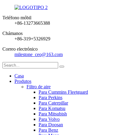
Teléfono móbil
+86-13273665388
Chámanos
+86-319+5326929
Correo electrónico
milestone_ceo@163.com
Casa
Produtos
Filtro de aire
Para Cummins Fleetguard
Para Perkins
Para Caterpillar
Para Komatsu
Para Mitsubish
Para Volvo
Para Doosan
Para Benz