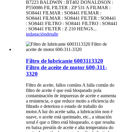
B7223 BALDWIN : BT402 DONALDSON :
P550086 FIL FILTER : ZP 531 A FILMAR :
SO8441 FILMAR : SO8441 FILMAR :
SO8441 FILMAR : SO8441 FILTER : SO8441
: SO8441 FILTRO : SO8441 FILTRO : SO8441
: SO8441 FILTER : Z 210 HENGS...
indagación
detalle
Filtro de lubricante 6003113320
Filtro de aceite de motor 600-311-
3320
Filtro de aceite, fallos comúns A falla común do
filtro de aceite é que está bloqueado pola
contaminación de impurezas de aceite e aumenta
a resistencia, o que reduce moito a eficiencia do
filtrado e deteriora o estado de traballo do
motor.A luz do aceite salta, a lubricación non é
suave, o aceite está queimado, etc., a situación
xeral é que o filtro está bloqueado, o que resulta
en baixa presión de aceite e alta temperatura do