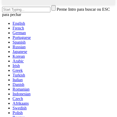
Preme Intro para buscar ou ESC
para pechar
English
French
German
Portuguese
Spanish
Russian
Japanese
Korean
Arabic
Irish
Greek
Turkish
Italian
Danish
Romanian
Indonesian
Czech
Afrikaans
Swedish
Polish