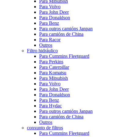
Para Mitsubish
Para Volvo
Para John Deer
Para Donaldson
Para Benz
Para outros camións Janpan
Para camións de China
Para Racor
Outros
Filtro hidráulico
Para Cummins Fleetguard
Para Perkins
Para Caterpillar
Para Komatsu
Para Mitsubish
Para Volvo
Para John Deer
Para Donaldson
Para Benz
Para Hydac
Para outros camións Janpan
Para camións de China
Outros
conxunto de filtros
Para Cummins Fleetguard