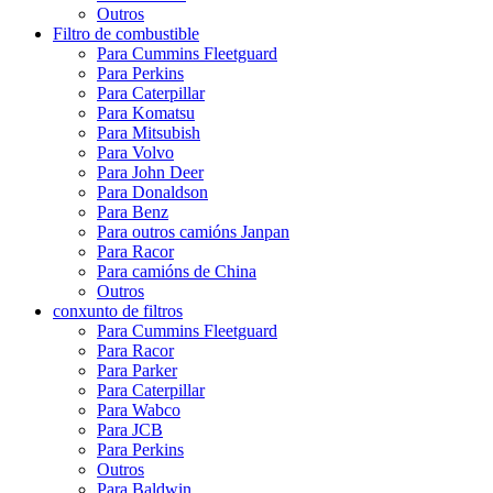
Outros
Filtro de combustible
Para Cummins Fleetguard
Para Perkins
Para Caterpillar
Para Komatsu
Para Mitsubish
Para Volvo
Para John Deer
Para Donaldson
Para Benz
Para outros camións Janpan
Para Racor
Para camións de China
Outros
conxunto de filtros
Para Cummins Fleetguard
Para Racor
Para Parker
Para Caterpillar
Para Wabco
Para JCB
Para Perkins
Outros
Para Baldwin