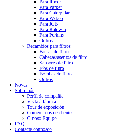
Para Racor
Para Parker
Para Caterpillar
Para Wabco
Para JCB
Para Baldwin
Para Perkins
Outros
Recambios para filtros
Bolsas de filtro
Cabezas/asentos de filtro
Sensores de filtro
Fíos de filtro
Bombas de filtro
Outros
Novas
Sobre nós
Perfil da compañía
Visita á fábrica
Tour de exposición
Comentarios de clientes
O noso Equipo
FAQ
Contacte connosco