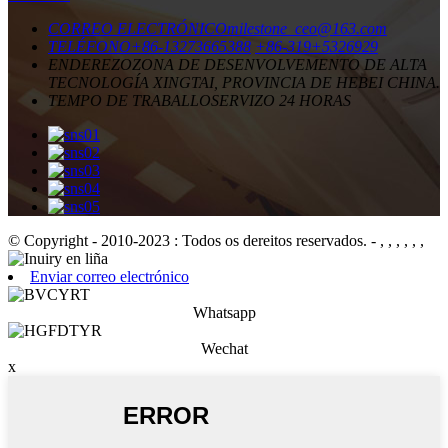
CORREO ELECTRÓNICO
milestone_ceo@163.com
TELÉFONO
+86-13273665388
+86-319+5326929
ENDEREZO
ZONA DE DESENVOLVEMENTO DE ALTA
TECNOLOGÍA XINGTAI, PROVINCIA DE HEBEI CHINA.
TEMPO DE TRABALLO
SERVIZO 24 HORAS
© Copyright - 2010-2023 : Todos os dereitos reservados.
- , , , , , ,
Enviar correo electrónico
Whatsapp
Wechat
x