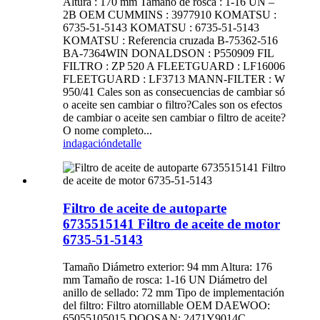
Altura : 170 mm Tamaño de rosca : 1-16 UN –
2B OEM CUMMINS : 3977910 KOMATSU :
6735-51-5143 KOMATSU : 6735-51-5143
KOMATSU : Referencia cruzada B-75362-516
BA-7364WIN DONALDSON : P550909 FIL
FILTRO : ZP 520 A FLEETGUARD : LF16006
FLEETGUARD : LF3713 MANN-FILTER : W
950/41 Cales son as consecuencias de cambiar só
o aceite sen cambiar o filtro?Cales son os efectos
de cambiar o aceite sen cambiar o filtro de aceite?
O nome completo...
indagación
detalle
Filtro de aceite de autoparte
6735515141 Filtro de aceite de motor
6735-51-5143
Tamaño Diámetro exterior: 94 mm Altura: 176
mm Tamaño de rosca: 1-16 UN Diámetro del
anillo de sellado: 72 mm Tipo de implementación
del filtro: Filtro atornillable OEM DAEWOO:
65055105015 DOOSAN: 2471Y9014C