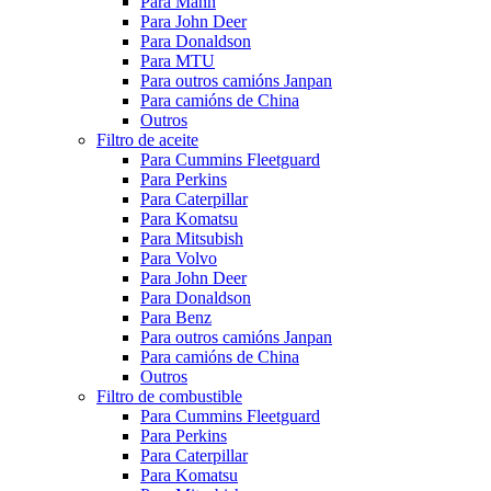
Para Mann
Para John Deer
Para Donaldson
Para MTU
Para outros camións Janpan
Para camións de China
Outros
Filtro de aceite
Para Cummins Fleetguard
Para Perkins
Para Caterpillar
Para Komatsu
Para Mitsubish
Para Volvo
Para John Deer
Para Donaldson
Para Benz
Para outros camións Janpan
Para camións de China
Outros
Filtro de combustible
Para Cummins Fleetguard
Para Perkins
Para Caterpillar
Para Komatsu