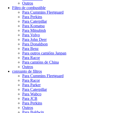
Outros
Filtro de combustible
Para Cummins Fleetguard
Para Perkins
Para Caterpillar
Para Komatsu
Para Mitsubish
Para Volvo
Para John Deer
Para Donaldson
Para Benz
Para outros camións Janpan
Para Racor
Para camións de China
Outros
conxunto de filtros
Para Cummins Fleetguard
Para Racor
Para Parker
Para Caterpillar
Para Wabco
Para JCB
Para Perkins
Outros
Para Baldwin