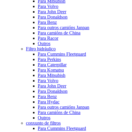
Para Mitsubish
Para Volvo
Para John Deer
Para Donaldson
Para Benz
Para outros camións Janpan
Para camións de China
Para Racor
Outros
Filtro hidráulico
Para Cummins Fleetguard
Para Perkins
Para Caterpillar
Para Komatsu
Para Mitsubish
Para Volvo
Para John Deer
Para Donaldson
Para Benz
Para Hydac
Para outros camións Janpan
Para camións de China
Outros
conxunto de filtros
Para Cummins Fleetguard