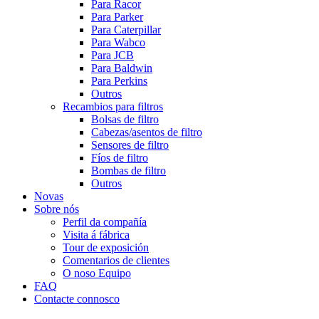
Para Racor
Para Parker
Para Caterpillar
Para Wabco
Para JCB
Para Baldwin
Para Perkins
Outros
Recambios para filtros
Bolsas de filtro
Cabezas/asentos de filtro
Sensores de filtro
Fíos de filtro
Bombas de filtro
Outros
Novas
Sobre nós
Perfil da compañía
Visita á fábrica
Tour de exposición
Comentarios de clientes
O noso Equipo
FAQ
Contacte connosco