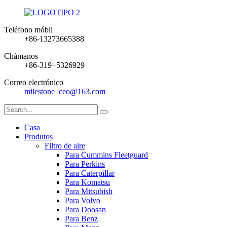
Teléfono móbil
+86-13273665388
Chámanos
+86-319+5326929
Correo electrónico
milestone_ceo@163.com
Casa
Produtos
Filtro de aire
Para Cummins Fleetguard
Para Perkins
Para Caterpillar
Para Komatsu
Para Mitsubish
Para Volvo
Para Doosan
Para Benz