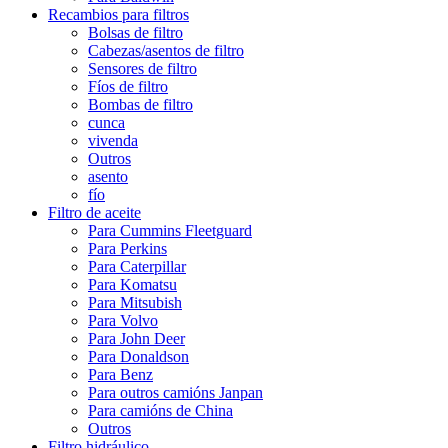
Recambios para filtros
Bolsas de filtro
Cabezas/asentos de filtro
Sensores de filtro
Fíos de filtro
Bombas de filtro
cunca
vivenda
Outros
asento
fío
Filtro de aceite
Para Cummins Fleetguard
Para Perkins
Para Caterpillar
Para Komatsu
Para Mitsubish
Para Volvo
Para John Deer
Para Donaldson
Para Benz
Para outros camións Janpan
Para camións de China
Outros
Filtro hidráulico