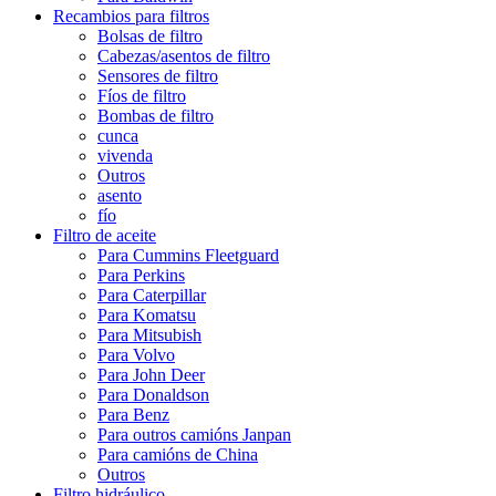
Recambios para filtros
Bolsas de filtro
Cabezas/asentos de filtro
Sensores de filtro
Fíos de filtro
Bombas de filtro
cunca
vivenda
Outros
asento
fío
Filtro de aceite
Para Cummins Fleetguard
Para Perkins
Para Caterpillar
Para Komatsu
Para Mitsubish
Para Volvo
Para John Deer
Para Donaldson
Para Benz
Para outros camións Janpan
Para camións de China
Outros
Filtro hidráulico