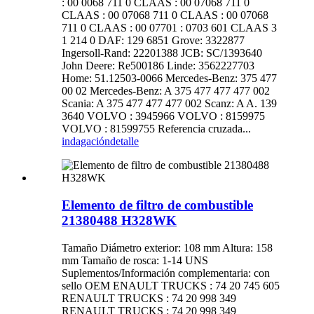
: 00 0068 711 0 CLAAS : 00 07068 711 0
CLAAS : 00 07068 711 0 CLAAS : 00 07068
711 0 CLAAS : 00 07701 : 0703 601 CLAAS 3
1 214 0 DAF: 129 6851 Grove: 3322877
Ingersoll-Rand: 22201388 JCB: SC/1393640
John Deere: Re500186 Linde: 3562227703
Home: 51.12503-0066 Mercedes-Benz: 375 477
00 02 Mercedes-Benz: A 375 477 477 477 002
Scania: A 375 477 477 477 002 Scanz: A A. 139
3640 VOLVO : 3945966 VOLVO : 8159975
VOLVO : 81599755 Referencia cruzada...
indagación
detalle
Elemento de filtro de combustible
21380488 H328WK
Tamaño Diámetro exterior: 108 mm Altura: 158
mm Tamaño de rosca: 1-14 UNS
Suplementos/Información complementaria: con
sello OEM ENAULT TRUCKS : 74 20 745 605
RENAULT TRUCKS : 74 20 998 349
RENAULT TRUCKS : 74 20 998 349