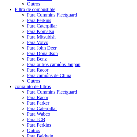
Outros
Filtro de combustible
Para Cummins Fleetguard
Para Perkins
Para Caterpillar
Para Komatsu
Para Mitsubish
Para Volvo
Para John Deer
Para Donaldson
Para Benz
Para outros camións Janpan
Para Racor
Para camións de China
Outros
conxunto de filtros
Para Cummins Fleetguard
Para Racor
Para Parker
Para Caterpillar
Para Wabco
Para JCB
Para Perkins
Outros
Para Baldwin