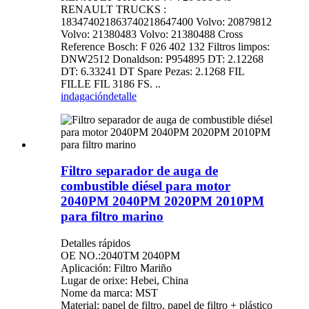
RENAULT TRUCKS :
183474021863740218647400 Volvo: 20879812
Volvo: 21380483 Volvo: 21380488 Cross
Reference Bosch: F 026 402 132 Filtros limpos:
DNW2512 Donaldson: P954895 DT: 2.12268
DT: 6.33241 DT Spare Pezas: 2.1268 FIL
FILLE FIL 3186 FS. ..
indagación
detalle
Filtro separador de auga de
combustible diésel para motor
2040PM 2040PM 2020PM 2010PM
para filtro marino
Detalles rápidos
OE NO.:2040TM 2040PM
Aplicación: Filtro Mariño
Lugar de orixe: Hebei, China
Nome da marca: MST
Material: papel de filtro, papel de filtro + plástico