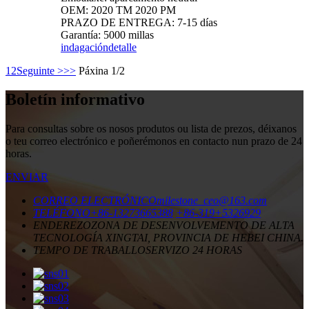
OEM: 2020 TM 2020 PM
PRAZO DE ENTREGA: 7-15 días
Garantía: 5000 millas
indagación
detalle
1
2
Seguinte >
>>
Páxina 1/2
Boletín informativo
Para consultas sobre os nosos produtos ou lista de prezos, déixanos
o teu correo electrónico e poñerémonos en contacto nun prazo de 24
horas.
ENVIAR
CORREO ELECTRÓNICO
milestone_ceo@163.com
TELÉFONO
+86-13273665388
+86-319+5326929
ENDEREZO
ZONA DE DESENVOLVEMENTO DE ALTA
TECNOLOGÍA XINGTAI, PROVINCIA DE HEBEI CHINA.
TEMPO DE TRABALLO
SERVIZO 24 HORAS