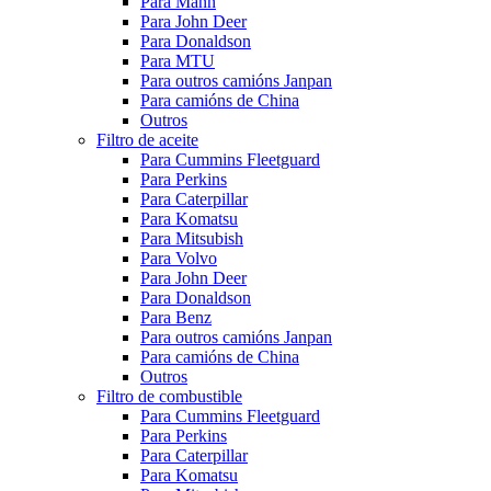
Para Mann
Para John Deer
Para Donaldson
Para MTU
Para outros camións Janpan
Para camións de China
Outros
Filtro de aceite
Para Cummins Fleetguard
Para Perkins
Para Caterpillar
Para Komatsu
Para Mitsubish
Para Volvo
Para John Deer
Para Donaldson
Para Benz
Para outros camións Janpan
Para camións de China
Outros
Filtro de combustible
Para Cummins Fleetguard
Para Perkins
Para Caterpillar
Para Komatsu