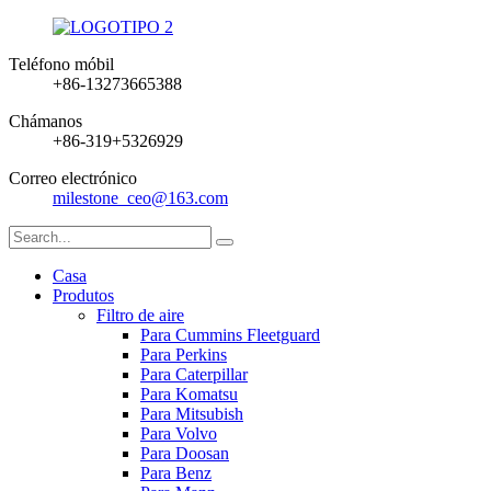
Teléfono móbil
+86-13273665388
Chámanos
+86-319+5326929
Correo electrónico
milestone_ceo@163.com
Casa
Produtos
Filtro de aire
Para Cummins Fleetguard
Para Perkins
Para Caterpillar
Para Komatsu
Para Mitsubish
Para Volvo
Para Doosan
Para Benz