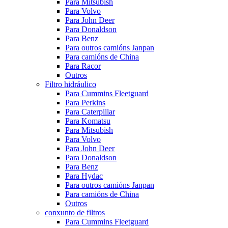
Para Mitsubish
Para Volvo
Para John Deer
Para Donaldson
Para Benz
Para outros camións Janpan
Para camións de China
Para Racor
Outros
Filtro hidráulico
Para Cummins Fleetguard
Para Perkins
Para Caterpillar
Para Komatsu
Para Mitsubish
Para Volvo
Para John Deer
Para Donaldson
Para Benz
Para Hydac
Para outros camións Janpan
Para camións de China
Outros
conxunto de filtros
Para Cummins Fleetguard