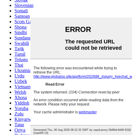
Slovenian
Somali
Samoan
Scots Gaelic
Shona
Sindhi
Sundanese
Swahili
Tajik
Tamil
Telugu
Thai
Ukrainian
Urdu
Uzbek
Vietnamese
Welsh
Xhosa
Yiddish
Yoruba
Zulu
Kinyarwanda
Tatar
Oriya