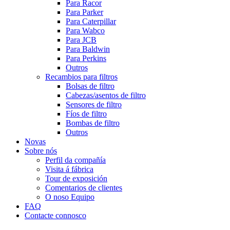
Para Racor
Para Parker
Para Caterpillar
Para Wabco
Para JCB
Para Baldwin
Para Perkins
Outros
Recambios para filtros
Bolsas de filtro
Cabezas/asentos de filtro
Sensores de filtro
Fíos de filtro
Bombas de filtro
Outros
Novas
Sobre nós
Perfil da compañía
Visita á fábrica
Tour de exposición
Comentarios de clientes
O noso Equipo
FAQ
Contacte connosco