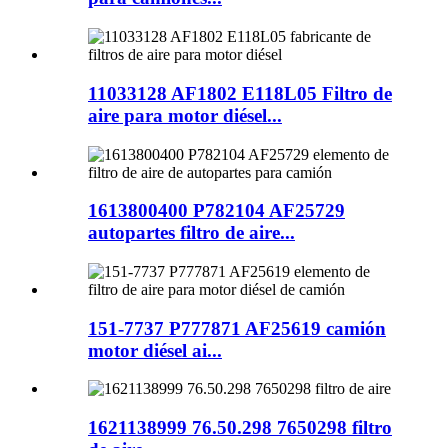
11033128 AF1802 E118L05 Filtro de
aire para motor diésel...
1613800400 P782104 AF25729
autopartes filtro de aire...
151-7737 P777871 AF25619 camión
motor diésel ai...
1621138999 76.50.298 7650298 filtro