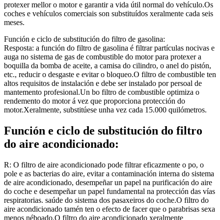
protexer mellor o motor e garantir a vida útil normal do vehículo.Os
coches e vehículos comerciais son substituídos xeralmente cada seis
meses.
Función e ciclo de substitución do filtro de gasolina:
Resposta: a función do filtro de gasolina é filtrar partículas nocivas e
auga no sistema de gas de combustible do motor para protexer a
boquilla da bomba de aceite, a camisa do cilindro, o anel do pistón,
etc., reducir o desgaste e evitar o bloqueo.O filtro de combustible ten
altos requisitos de instalación e debe ser instalado por persoal de
mantemento profesional.Un bo filtro de combustible optimiza o
rendemento do motor á vez que proporciona protección do
motor.Xeralmente, substitúese unha vez cada 15.000 quilómetros.
Función e ciclo de substitución do filtro
do aire acondicionado:
R: O filtro de aire acondicionado pode filtrar eficazmente o po, o
pole e as bacterias do aire, evitar a contaminación interna do sistema
de aire acondicionado, desempeñar un papel na purificación do aire
do coche e desempeñar un papel fundamental na protección das vías
respiratorias. saúde do sistema dos pasaxeiros do coche.O filtro do
aire acondicionado tamén ten o efecto de facer que o parabrisas sexa
menos néboado.O filtro do aire acondicionado xeralmente