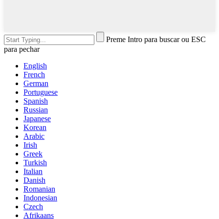
Preme Intro para buscar ou ESC
para pechar
English
French
German
Portuguese
Spanish
Russian
Japanese
Korean
Arabic
Irish
Greek
Turkish
Italian
Danish
Romanian
Indonesian
Czech
Afrikaans