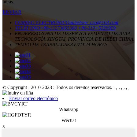
horas.
ENVIAR
CORREO ELECTRÓNICO
milestone_ceo@163.com
TELÉFONO
+86-13273665388
+86-319+5326929
ENDEREZO
ZONA DE DESENVOLVEMENTO DE ALTA
TECNOLOGÍA XINGTAI, PROVINCIA DE HEBEI CHINA.
TEMPO DE TRABALLO
SERVIZO 24 HORAS
© Copyright - 2010-2023 : Todos os dereitos reservados.
- , , , , , ,
Enviar correo electrónico
Whatsapp
Wechat
x