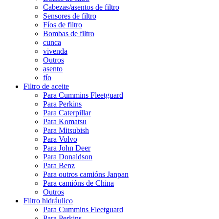
Cabezas/asentos de filtro
Sensores de filtro
Fíos de filtro
Bombas de filtro
cunca
vivenda
Outros
asento
fío
Filtro de aceite
Para Cummins Fleetguard
Para Perkins
Para Caterpillar
Para Komatsu
Para Mitsubish
Para Volvo
Para John Deer
Para Donaldson
Para Benz
Para outros camións Janpan
Para camións de China
Outros
Filtro hidráulico
Para Cummins Fleetguard
Para Perkins