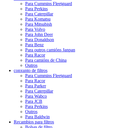
Para Cummins Fleetguard
Para Perkins
Para Caterpillar
Para Komatsu
Para Mitsubish
Para Volvo
Para John Deer
Para Donaldson
Para Benz
Para outros camións Janpan
Para Racor
Para camións de China
Outros
conxunto de filtros
Para Cummins Fleetguard
Para Racor
Para Parker
Para Caterpillar
Para Wabco
Para JCB
Para Perkins
Outros
Para Baldwin
Recambios para filtros
Bolsas de filtro