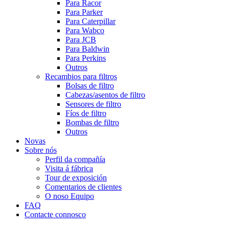
Para Racor
Para Parker
Para Caterpillar
Para Wabco
Para JCB
Para Baldwin
Para Perkins
Outros
Recambios para filtros
Bolsas de filtro
Cabezas/asentos de filtro
Sensores de filtro
Fíos de filtro
Bombas de filtro
Outros
Novas
Sobre nós
Perfil da compañía
Visita á fábrica
Tour de exposición
Comentarios de clientes
O noso Equipo
FAQ
Contacte connosco