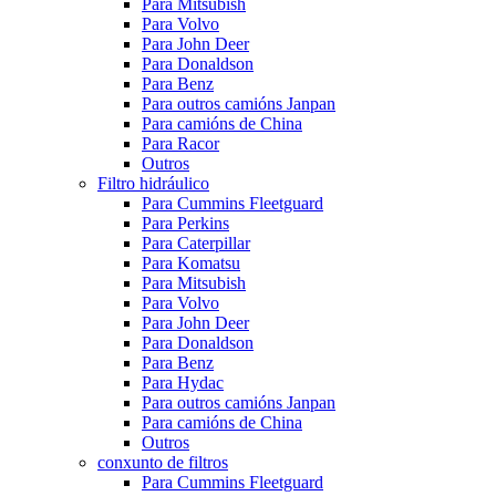
Para Mitsubish
Para Volvo
Para John Deer
Para Donaldson
Para Benz
Para outros camións Janpan
Para camións de China
Para Racor
Outros
Filtro hidráulico
Para Cummins Fleetguard
Para Perkins
Para Caterpillar
Para Komatsu
Para Mitsubish
Para Volvo
Para John Deer
Para Donaldson
Para Benz
Para Hydac
Para outros camións Janpan
Para camións de China
Outros
conxunto de filtros
Para Cummins Fleetguard