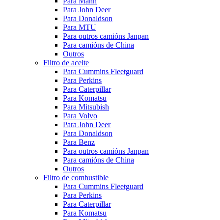
Para Mann
Para John Deer
Para Donaldson
Para MTU
Para outros camións Janpan
Para camións de China
Outros
Filtro de aceite
Para Cummins Fleetguard
Para Perkins
Para Caterpillar
Para Komatsu
Para Mitsubish
Para Volvo
Para John Deer
Para Donaldson
Para Benz
Para outros camións Janpan
Para camións de China
Outros
Filtro de combustible
Para Cummins Fleetguard
Para Perkins
Para Caterpillar
Para Komatsu