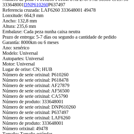
333648001
DNP610260
P637497
Referencia cruzada: LAF6260 333648001 49478
Lonxitude: 664,9 mm
Ancho: 132,8 mm
Altura: 235,6 mm
Embalaxe: Cada peza nunha caixa neutra
Prazo de entrega: 5-7 días ou segundo a cantidade de pedido
Garantía: 8000km ou 6 meses
Ano: xenérico
Modelo: Universal
Autopartes: Universal
Motor: Universal
Lugar de orixe: CN; HUB
Número de serie orixinal: P610260
Número de serie orixinal: P618478
Número de serie orixinal: AF27879
Número de serie orixinal: AF56500
Número de serie orixinal: CA5790
Número de produto: 333648001
Número de serie orixinal: DNP610260
Número de serie orixinal: P637497
Número de serie orixinal: LAF6260
Número de produto: 333648001
Número orixinal: 49478
Tamaño: Tamaño estándar