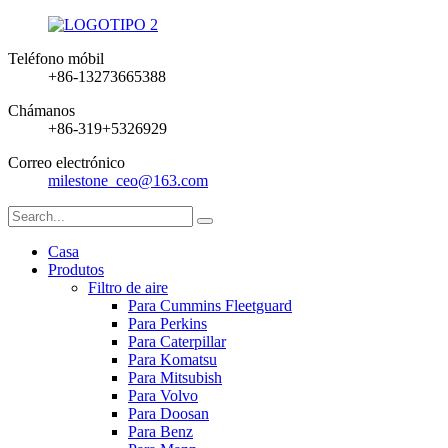
Teléfono móbil
+86-13273665388
Chámanos
+86-319+5326929
Correo electrónico
milestone_ceo@163.com
Casa
Produtos
Filtro de aire
Para Cummins Fleetguard
Para Perkins
Para Caterpillar
Para Komatsu
Para Mitsubish
Para Volvo
Para Doosan
Para Benz