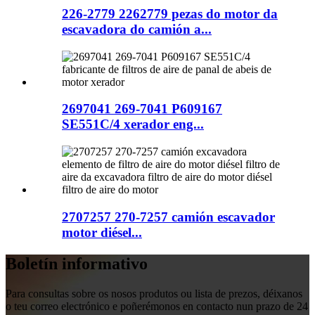
226-2779 2262779 pezas do motor da
escavadora do camión a...
2697041 269-7041 P609167
SE551C/4 xerador eng...
2707257 270-7257 camión escavador
motor diésel...
Boletín informativo
Para consultas sobre os nosos produtos ou lista de prezos, déixanos
o teu correo electrónico e poñerémonos en contacto nun prazo de 24