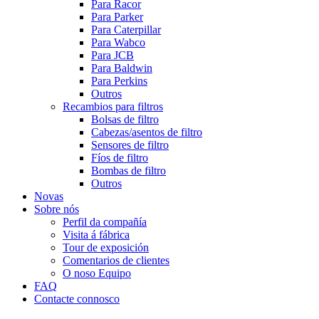
Para Racor
Para Parker
Para Caterpillar
Para Wabco
Para JCB
Para Baldwin
Para Perkins
Outros
Recambios para filtros
Bolsas de filtro
Cabezas/asentos de filtro
Sensores de filtro
Fíos de filtro
Bombas de filtro
Outros
Novas
Sobre nós
Perfil da compañía
Visita á fábrica
Tour de exposición
Comentarios de clientes
O noso Equipo
FAQ
Contacte connosco