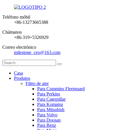
Teléfono móbil
+86-13273665388
Chámanos
+86-319+5326929
Correo electrónico
milestone_ceo@163.com
Casa
Produtos
Filtro de aire
Para Cummins Fleetguard
Para Perkins
Para Caterpillar
Para Komatsu
Para Mitsubish
Para Volvo
Para Doosan
Para Benz