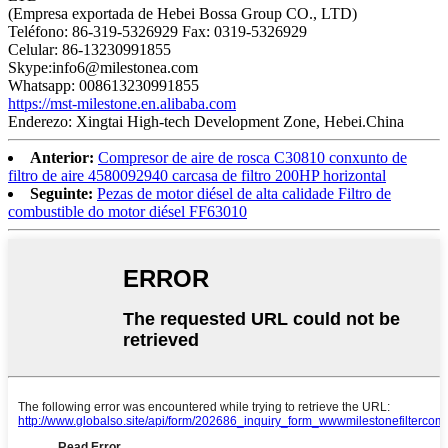
(Empresa exportada de Hebei Bossa Group CO., LTD)
Teléfono: 86-319-5326929 Fax: 0319-5326929
Celular: 86-13230991855
Skype:info6@milestonea.com
Whatsapp: 008613230991855
https://mst-milestone.en.alibaba.com
Enderezo: Xingtai High-tech Development Zone, Hebei.China
Anterior:
Compresor de aire de rosca C30810 conxunto de
filtro de aire 4580092940 carcasa de filtro 200HP horizontal
Seguinte:
Pezas de motor diésel de alta calidade Filtro de
combustible do motor diésel FF63010