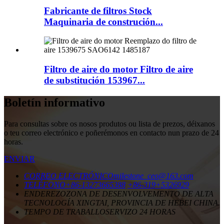
Fabricante de filtros Stock
Maquinaria de construción...
Filtro de aire do motor Filtro de aire
de substitución 153967...
Boletín informativo
Para consultas sobre os nosos produtos ou lista de prezos, déixanos
o teu correo electrónico e poñerémonos en contacto nun prazo de 24
horas.
ENVIAR
CORREO ELECTRÓNICO
milestone_ceo@163.com
TELÉFONO
+86-13273665388
+86-319+5326929
ENDEREZO
ZONA DE DESENVOLVEMENTO DE ALTA
TECNOLOGÍA XINGTAI, PROVINCIA DE HEBEI CHINA.
TEMPO DE TRABALLO
SERVIZO 24 HORAS