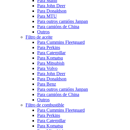
Para Mann
Para John Deer
Para Donaldson
Para MTU
Para outros camións Janpan
Para camións de China
Outros
Filtro de aceite
Para Cummins Fleetguard
Para Perkins
Para Caterpillar
Para Komatsu
Para Mitsubish
Para Volvo
Para John Deer
Para Donaldson
Para Benz
Para outros camións Janpan
Para camións de China
Outros
Filtro de combustible
Para Cummins Fleetguard
Para Perkins
Para Caterpillar
Para Komatsu