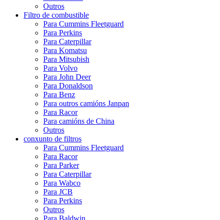
Outros
Filtro de combustible
Para Cummins Fleetguard
Para Perkins
Para Caterpillar
Para Komatsu
Para Mitsubish
Para Volvo
Para John Deer
Para Donaldson
Para Benz
Para outros camións Janpan
Para Racor
Para camións de China
Outros
conxunto de filtros
Para Cummins Fleetguard
Para Racor
Para Parker
Para Caterpillar
Para Wabco
Para JCB
Para Perkins
Outros
Para Baldwin