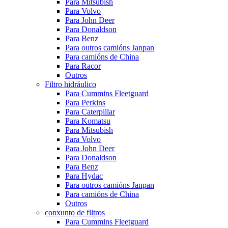
Para Mitsubish
Para Volvo
Para John Deer
Para Donaldson
Para Benz
Para outros camións Janpan
Para camións de China
Para Racor
Outros
Filtro hidráulico
Para Cummins Fleetguard
Para Perkins
Para Caterpillar
Para Komatsu
Para Mitsubish
Para Volvo
Para John Deer
Para Donaldson
Para Benz
Para Hydac
Para outros camións Janpan
Para camións de China
Outros
conxunto de filtros
Para Cummins Fleetguard