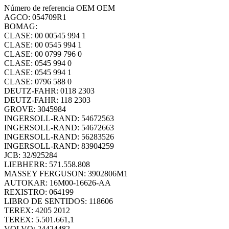
Número de referencia OEM OEM
AGCO: 054709R1
BOMAG:
CLASE: 00 00545 994 1
CLASE: 00 0545 994 1
CLASE: 00 0799 796 0
CLASE: 0545 994 0
CLASE: 0545 994 1
CLASE: 0796 588 0
DEUTZ-FAHR: 0118 2303
DEUTZ-FAHR: 118 2303
GROVE: 3045984
INGERSOLL-RAND: 54672563
INGERSOLL-RAND: 54672663
INGERSOLL-RAND: 56283526
INGERSOLL-RAND: 83904259
JCB: 32/925284
LIEBHERR: 571.558.808
MASSEY FERGUSON: 3902806M1
AUTOKAR: 16M00-16626-AA
REXISTRO: 064199
LIBRO DE SENTIDOS: 118606
TEREX: 4205 2012
TEREX: 5.501.661,1
VOLVO: 24424482