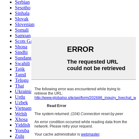
Serbian
Sesotho
Sinhala
Slovak
Slovenian
Somali
Samoan
Scots Gaelic
Shona
Sindhi
Sundanese
Swahili
Tajik
Tamil
Telugu
Thai
Ukrainian
Urdu
Uzbek
Vietnamese
Welsh
Xhosa
Yiddish
Yoruba
Zulu