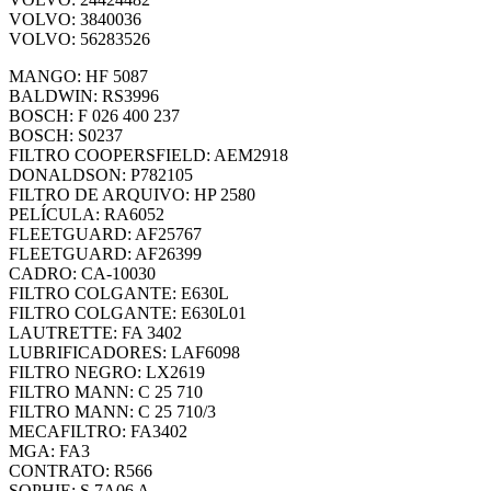
VOLVO: 3840036
VOLVO: 56283526
MANGO: HF 5087
BALDWIN: RS3996
BOSCH: F 026 400 237
BOSCH: S0237
FILTRO COOPERSFIELD: AEM2918
DONALDSON: P782105
FILTRO DE ARQUIVO: HP 2580
PELÍCULA: RA6052
FLEETGUARD: AF25767
FLEETGUARD: AF26399
CADRO: CA-10030
FILTRO COLGANTE: E630L
FILTRO COLGANTE: E630L01
LAUTRETTE: FA 3402
LUBRIFICADORES: LAF6098
FILTRO NEGRO: LX2619
FILTRO MANN: C 25 710
FILTRO MANN: C 25 710/3
MECAFILTRO: FA3402
MGA: FA3
CONTRATO: R566
SOPHIE: S 7A06 A