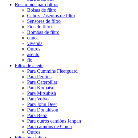
Recambios para filtros
Bolsas de filtro
Cabezas/asentos de filtro
Sensores de filtro
Fíos de filtro
Bombas de filtro
cunca
vivenda
Outros
asento
fío
Filtro de aceite
Para Cummins Fleetguard
Para Perkins
Para Caterpillar
Para Komatsu
Para Mitsubish
Para Volvo
Para John Deer
Para Donaldson
Para Benz
Para outros camións Janpan
Para camións de China
Outros
Filtro hidráulico