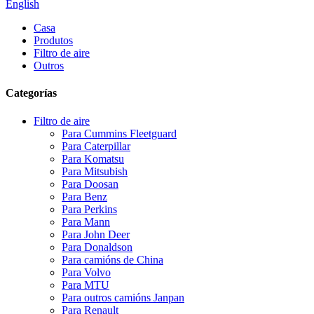
English
Casa
Produtos
Filtro de aire
Outros
Categorías
Filtro de aire
Para Cummins Fleetguard
Para Caterpillar
Para Komatsu
Para Mitsubish
Para Doosan
Para Benz
Para Perkins
Para Mann
Para John Deer
Para Donaldson
Para camións de China
Para Volvo
Para MTU
Para outros camións Janpan
Para Renault