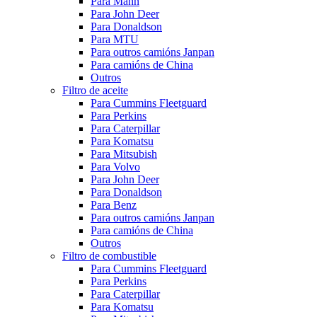
Para Mann
Para John Deer
Para Donaldson
Para MTU
Para outros camións Janpan
Para camións de China
Outros
Filtro de aceite
Para Cummins Fleetguard
Para Perkins
Para Caterpillar
Para Komatsu
Para Mitsubish
Para Volvo
Para John Deer
Para Donaldson
Para Benz
Para outros camións Janpan
Para camións de China
Outros
Filtro de combustible
Para Cummins Fleetguard
Para Perkins
Para Caterpillar
Para Komatsu