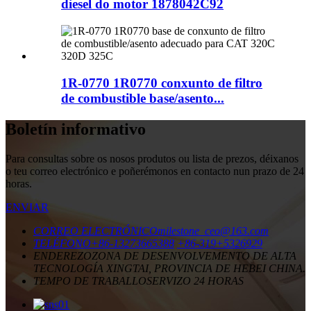
diesel do motor 1878042C92
1R-0770 1R0770 conxunto de filtro
de combustible base/asento...
Boletín informativo
Para consultas sobre os nosos produtos ou lista de prezos, déixanos
o teu correo electrónico e poñerémonos en contacto nun prazo de 24
horas.
ENVIAR
CORREO ELECTRÓNICO
milestone_ceo@163.com
TELÉFONO
+86-13273665388
+86-319+5326929
ENDEREZO
ZONA DE DESENVOLVEMENTO DE ALTA
TECNOLOGÍA XINGTAI, PROVINCIA DE HEBEI CHINA.
TEMPO DE TRABALLO
SERVIZO 24 HORAS