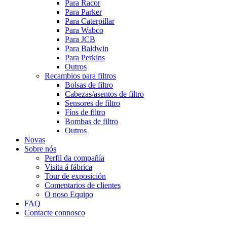
Para Racor
Para Parker
Para Caterpillar
Para Wabco
Para JCB
Para Baldwin
Para Perkins
Outros
Recambios para filtros
Bolsas de filtro
Cabezas/asentos de filtro
Sensores de filtro
Fíos de filtro
Bombas de filtro
Outros
Novas
Sobre nós
Perfil da compañía
Visita á fábrica
Tour de exposición
Comentarios de clientes
O noso Equipo
FAQ
Contacte connosco