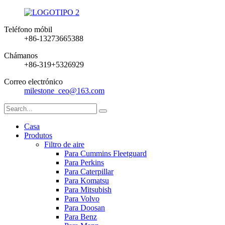
Teléfono móbil
+86-13273665388
Chámanos
+86-319+5326929
Correo electrónico
milestone_ceo@163.com
Casa
Produtos
Filtro de aire
Para Cummins Fleetguard
Para Perkins
Para Caterpillar
Para Komatsu
Para Mitsubish
Para Volvo
Para Doosan
Para Benz