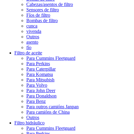
Cabezas/asentos de filtro
Sensores de filtro
Fíos de filtro
Bombas de filtro
cunca
vivenda
Outros
asento
fío
Filtro de aceite
Para Cummins Fleetguard
Para Perkins
Para Caterpillar
Para Komatsu
Para Mitsubish
Para Volvo
Para John Deer
Para Donaldson
Para Benz
Para outros camións Janpan
Para camións de China
Outros
Filtro hidráulico
Para Cummins Fleetguard
Para Perkins