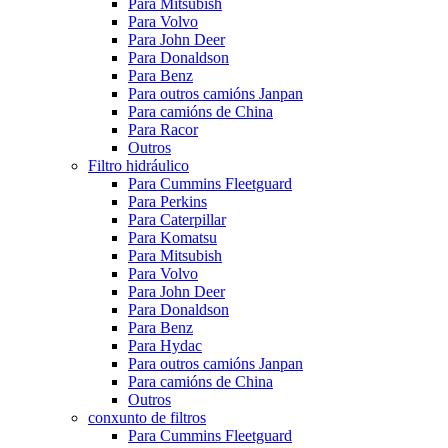
Para Mitsubish
Para Volvo
Para John Deer
Para Donaldson
Para Benz
Para outros camións Janpan
Para camións de China
Para Racor
Outros
Filtro hidráulico
Para Cummins Fleetguard
Para Perkins
Para Caterpillar
Para Komatsu
Para Mitsubish
Para Volvo
Para John Deer
Para Donaldson
Para Benz
Para Hydac
Para outros camións Janpan
Para camións de China
Outros
conxunto de filtros
Para Cummins Fleetguard