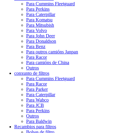
Para Cummins Fleetguard
Para Perkins
Para Caterpillar
Para Komatsu
Para Mitsubish
Para Volvo
Para John Deer
Para Donaldson
Para Benz
Para outros camións Janpan
Para Racor
Para camións de China
Outros
conxunto de filtros
Para Cummins Fleetguard
Para Racor
Para Parker
Para Caterpillar
Para Wabco
Para JCB
Para Perkins
Outros
Para Baldwin
Recambios para filtros
Bolsas de filtro