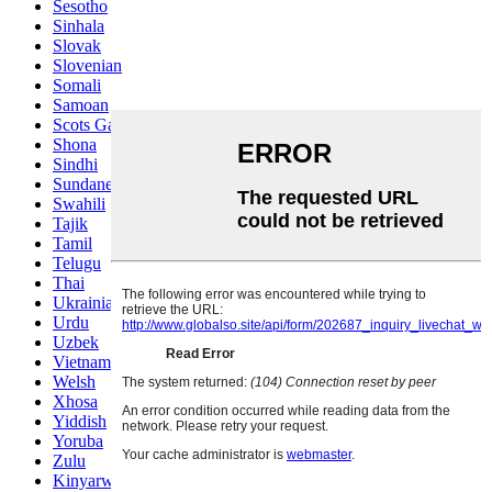
Sesotho
Sinhala
Slovak
Slovenian
Somali
Samoan
Scots Gaelic
Shona
Sindhi
Sundanese
Swahili
Tajik
Tamil
Telugu
Thai
Ukrainian
Urdu
Uzbek
Vietnamese
Welsh
Xhosa
Yiddish
Yoruba
Zulu
Kinyarwanda