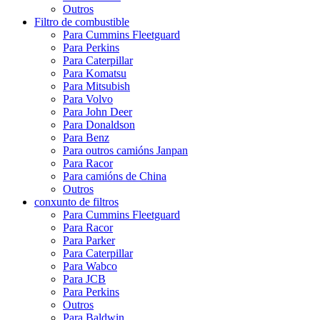
Outros
Filtro de combustible
Para Cummins Fleetguard
Para Perkins
Para Caterpillar
Para Komatsu
Para Mitsubish
Para Volvo
Para John Deer
Para Donaldson
Para Benz
Para outros camións Janpan
Para Racor
Para camións de China
Outros
conxunto de filtros
Para Cummins Fleetguard
Para Racor
Para Parker
Para Caterpillar
Para Wabco
Para JCB
Para Perkins
Outros
Para Baldwin