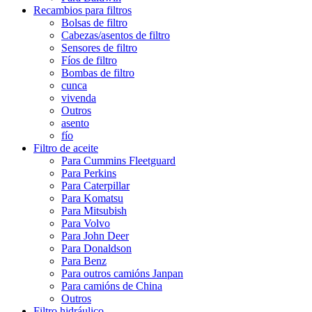
Recambios para filtros
Bolsas de filtro
Cabezas/asentos de filtro
Sensores de filtro
Fíos de filtro
Bombas de filtro
cunca
vivenda
Outros
asento
fío
Filtro de aceite
Para Cummins Fleetguard
Para Perkins
Para Caterpillar
Para Komatsu
Para Mitsubish
Para Volvo
Para John Deer
Para Donaldson
Para Benz
Para outros camións Janpan
Para camións de China
Outros
Filtro hidráulico