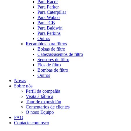
Para Racor
Para Parker
Para Caterpillar
Para Wabco
Para JCB
Para Baldwin
Para Perkins
Outros
Recambios para filtros
Bolsas de filtro
Cabezas/asentos de filtro
Sensores de filtro
Fíos de filtro
Bombas de filtro
Outros
Novas
Sobre nós
Perfil da compañía
Visita á fábrica
Tour de exposición
Comentarios de clientes
O noso Equipo
FAQ
Contacte connosco