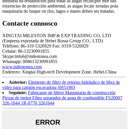
industria da restauración para tratar as augas fecais;por mor das
esixencias de protección ambiental, as augas fecais xeradas pola
maquinaria do buque en ríos, lagos e mares deben ser tratadas.
Contacte connosco
XINGTAI MILESTON IMP & EXP TRADING CO, LTD
(Empresa exportada de Hebei Bossa Group CO., LTD)
Teléfono: 86-319-5326929 Fax: 0319-5326929
Celular: 86-13230991855
Skype:info6@milestonea.com
Whatsapp: 008613230991855
www.milestonea.com
Enderezo: Xingtai High-tech Development Zone, Hebei.China
Anterior:
Elemento de filtro de retorno hidráulico de fibra de
vidro para camión escavadora SH51983
Seguinte:
Fabricante de filtros Maquinaria de construcción
Piezas de motor Filtro separador de auga de combustible FS20007
326-1644 1R-0770 3261644