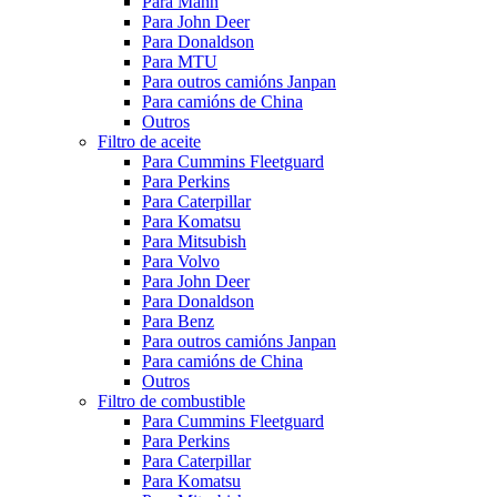
Para Mann
Para John Deer
Para Donaldson
Para MTU
Para outros camións Janpan
Para camións de China
Outros
Filtro de aceite
Para Cummins Fleetguard
Para Perkins
Para Caterpillar
Para Komatsu
Para Mitsubish
Para Volvo
Para John Deer
Para Donaldson
Para Benz
Para outros camións Janpan
Para camións de China
Outros
Filtro de combustible
Para Cummins Fleetguard
Para Perkins
Para Caterpillar
Para Komatsu