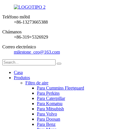
Teléfono móbil
+86-13273665388
Chámanos
+86-319+5326929
Correo electrónico
milestone_ceo@163.com
Casa
Produtos
Filtro de aire
Para Cummins Fleetguard
Para Perkins
Para Caterpillar
Para Komatsu
Para Mitsubish
Para Volvo
Para Doosan
Para Benz