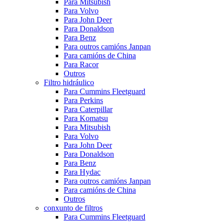
Para Mitsubish
Para Volvo
Para John Deer
Para Donaldson
Para Benz
Para outros camións Janpan
Para camións de China
Para Racor
Outros
Filtro hidráulico
Para Cummins Fleetguard
Para Perkins
Para Caterpillar
Para Komatsu
Para Mitsubish
Para Volvo
Para John Deer
Para Donaldson
Para Benz
Para Hydac
Para outros camións Janpan
Para camións de China
Outros
conxunto de filtros
Para Cummins Fleetguard