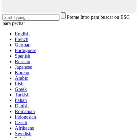
Preme Intro para buscar ou ESC
para pechar
English
French
German
Portuguese
Spanish
Russian
Japanese
Korean
Arabic
Irish
Greek
Turkish
Italian
Danish
Romanian
Indonesian
Czech
Afrikaans
Swedish