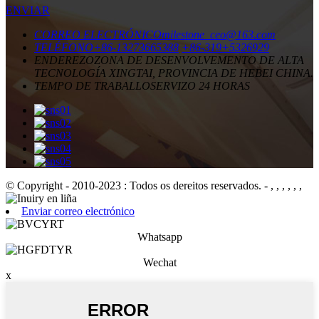
ENVIAR
CORREO ELECTRÓNICO
milestone_ceo@163.com
TELÉFONO
+86-13273665388
+86-319+5326929
ENDEREZO
ZONA DE DESENVOLVEMENTO DE ALTA
TECNOLOGÍA XINGTAI, PROVINCIA DE HEBEI CHINA.
TEMPO DE TRABALLO
SERVIZO 24 HORAS
© Copyright - 2010-2023 : Todos os dereitos reservados.
- , , , , , ,
Enviar correo electrónico
Whatsapp
Wechat
x