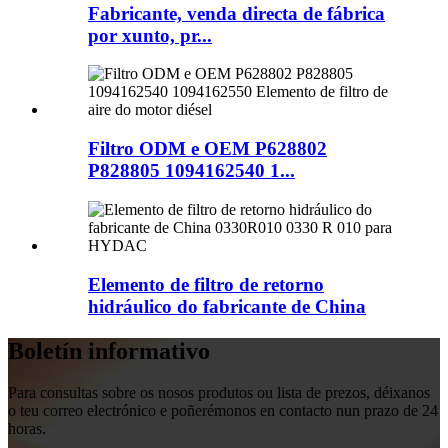
Fabricante, venda directa de fábrica
por xunto, pr...
Filtro ODM e OEM P628802
P828805 1094162540 1...
Elemento de filtro de retorno
hidráulico do fabricante de China
Boletín informativo
Para consultas sobre os nosos produtos ou lista de prezos, déixanos
o teu correo electrónico e poñerémonos en contacto nun prazo de 24
horas.