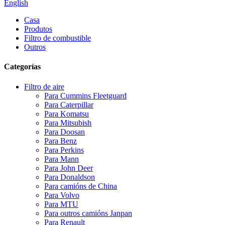
English
Casa
Produtos
Filtro de combustible
Outros
Categorías
Filtro de aire
Para Cummins Fleetguard
Para Caterpillar
Para Komatsu
Para Mitsubish
Para Doosan
Para Benz
Para Perkins
Para Mann
Para John Deer
Para Donaldson
Para camións de China
Para Volvo
Para MTU
Para outros camións Janpan
Para Renault