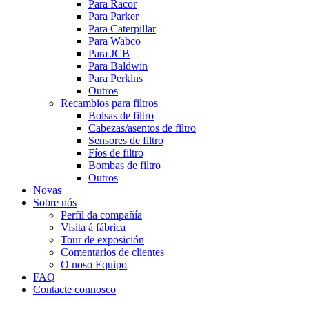
Para Racor
Para Parker
Para Caterpillar
Para Wabco
Para JCB
Para Baldwin
Para Perkins
Outros
Recambios para filtros
Bolsas de filtro
Cabezas/asentos de filtro
Sensores de filtro
Fíos de filtro
Bombas de filtro
Outros
Novas
Sobre nós
Perfil da compañía
Visita á fábrica
Tour de exposición
Comentarios de clientes
O noso Equipo
FAQ
Contacte connosco