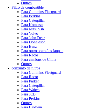
Outros
Filtro de combustible
Para Cummins Fleetguard
Para Perkins
Para Caterpillar
Para Komatsu
Para Mitsubish
Para Volvo
Para John Deer
Para Donaldson
Para Benz
Para outros camións Janpan
Para Racor
Para camións de China
Outros
conxunto de filtros
Para Cummins Fleetguard
Para Racor
Para Parker
Para Caterpillar
Para Wabco
Para JCB
Para Perkins
Outros
Para Baldwin