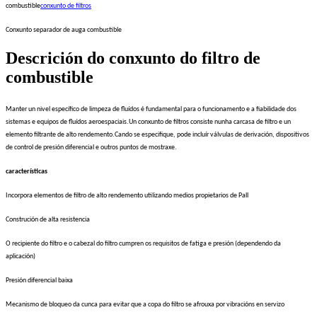
combustible
conxunto de filtros
Conxunto separador de auga combustible
Descrición do conxunto do filtro de
combustible
Manter un nivel específico de limpeza de fluídos é fundamental para o funcionamento e a fiabilidade dos
sistemas e equipos de fluídos aeroespaciais.Un conxunto de filtros consiste nunha carcasa de filtro e un
elemento filtrante de alto rendemento.Cando se especifique, pode incluír válvulas de derivación, dispositivos
de control de presión diferencial e outros puntos de mostraxe.
características
Incorpora elementos de filtro de alto rendemento utilizando medios propietarios de Pall
Construción de alta resistencia
O recipiente do filtro e o cabezal do filtro cumpren os requisitos de fatiga e presión (dependendo da
aplicación)
Presión diferencial baixa
Mecanismo de bloqueo da cunca para evitar que a copa do filtro se afrouxa por vibracións en servizo