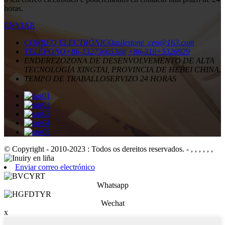
horas.
ENVIAR
CORREO ELECTRÓNICO
milestone_ceo@163.com
TELÉFONO
+86-13273665388
+86-319+5326929
ENDEREZO
ZONA DE DESENVOLVEMENTO DE ALTA
TECNOLOGÍA XINGTAI, PROVINCIA DE HEBEI CHINA.
TEMPO DE TRABALLO
SERVIZO 24 HORAS
© Copyright - 2010-2023 : Todos os dereitos reservados.
- , , , , , ,
Enviar correo electrónico
Whatsapp
Wechat
x