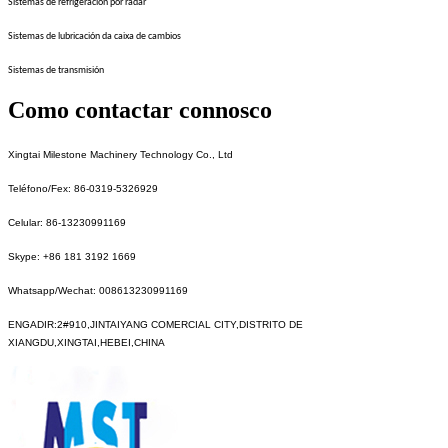
Sistemas de refrigeración por radar
Sistemas de lubricación da caixa de cambios
Sistemas de transmisión
Como contactar connosco
Xingtai Milestone Machinery Technology Co., Ltd
Teléfono/Fex: 86-0319-5326929
Celular: 86-13230991169
Skype: +86 181 3192 1669
Whatsapp/Wechat: 008613230991169
ENGADIR:2#910,JINTAIYANG COMERCIAL CITY,DISTRITO DE
XIANGDU,XINGTAI,HEBEI,CHINA