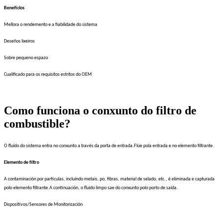
Beneficios
Mellora o rendemento e a fiabilidade do sistema
Deseños lixeiros
Sobre pequeno espazo
Cualificado para os requisitos estritos do OEM
Como funciona o conxunto do filtro de
combustible?
O fluído do sistema entra no conxunto a través da porta de entrada.Flúe pola entrada e no elemento filtrante.
Elemento de filtro
A contaminación por partículas, incluíndo metais, po, fibras, material de selado, etc., é eliminada e capturada
polo elemento filtrante.A continuación, o fluído limpo sae do conxunto polo porto de saída.
Dispositivos/Sensores de Monitorización