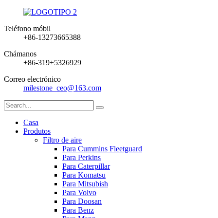
Teléfono móbil
+86-13273665388
Chámanos
+86-319+5326929
Correo electrónico
milestone_ceo@163.com
Casa
Produtos
Filtro de aire
Para Cummins Fleetguard
Para Perkins
Para Caterpillar
Para Komatsu
Para Mitsubish
Para Volvo
Para Doosan
Para Benz