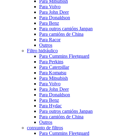
Para Mitsubish
Para Volvo
Para John Deer
Para Donaldson
Para Benz
Para outros camións Janpan
Para camións de China
Para Racor
Outros
Filtro hidráulico
Para Cummins Fleetguard
Para Perkins
Para Caterpillar
Para Komatsu
Para Mitsubish
Para Volvo
Para John Deer
Para Donaldson
Para Benz
Para Hydac
Para outros camións Janpan
Para camións de China
Outros
conxunto de filtros
Para Cummins Fleetguard