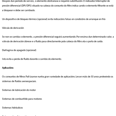
Despois dun período de servizo, o elemento obstruirase e requirirá substitución.O indicador/interruptor de
presión diferencial (DPI/DPS) situado na cabeza do conxunto do filtro indica cando o elemento filtrante se está
a bloquear e debe ser cambiado.
Un dispositivo de bloqueo térmico (opcional) evita indicacións falsas en condicións de arranque en frío
Válvula de derivación
Se non se cambia o elemento, a presión diferencial seguirá aumentando.Por encima dun determinado valor, a
válvula de derivación ábrese e o fluído pasa directamente pola cabeza do filtro ata o porto de saída.
Diafragma de apagado (opcional)
Isto evita a perda de fluído durante o cambio do elemento.
Aplicacións
Os conxuntos de filtros Pall úsanse nunha gran variedade de aplicacións.Levan máis de 50 anos protexindo os
sistemas de fluídos aeroespaciais.
Sistemas de lubricación do motor
Sistemas de combustible para motores
Sistemas hidráulicos