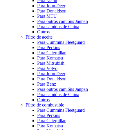
Para Mann
Para John Deer
Para Donaldson
Para MTU
Para outros camións Janpan
Para camións de China
Outros
Filtro de aceite
Para Cummins Fleetguard
Para Perkins
Para Caterpillar
Para Komatsu
Para Mitsubish
Para Volvo
Para John Deer
Para Donaldson
Para Benz
Para outros camións Janpan
Para camións de China
Outros
Filtro de combustible
Para Cummins Fleetguard
Para Perkins
Para Caterpillar
Para Komatsu