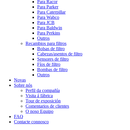
Para Racor
Para Parker
Para Caterpillar
Para Wabco
Para JCB
Para Baldwin
Para Perkins
Outros
Recambios para filtros
Bolsas de filtro
Cabezas/asentos de filtro
Sensores de filtro
Fíos de filtro
Bombas de filtro
Outros
Novas
Sobre nós
Perfil da compañía
Visita á fábrica
Tour de exposición
Comentarios de clientes
O noso Equipo
FAQ
Contacte connosco