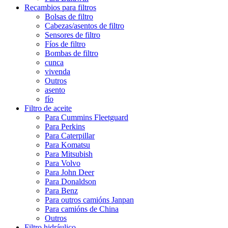
Recambios para filtros
Bolsas de filtro
Cabezas/asentos de filtro
Sensores de filtro
Fíos de filtro
Bombas de filtro
cunca
vivenda
Outros
asento
fío
Filtro de aceite
Para Cummins Fleetguard
Para Perkins
Para Caterpillar
Para Komatsu
Para Mitsubish
Para Volvo
Para John Deer
Para Donaldson
Para Benz
Para outros camións Janpan
Para camións de China
Outros
Filtro hidráulico