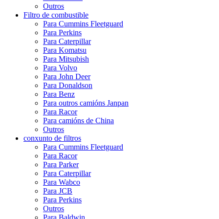
Outros
Filtro de combustible
Para Cummins Fleetguard
Para Perkins
Para Caterpillar
Para Komatsu
Para Mitsubish
Para Volvo
Para John Deer
Para Donaldson
Para Benz
Para outros camións Janpan
Para Racor
Para camións de China
Outros
conxunto de filtros
Para Cummins Fleetguard
Para Racor
Para Parker
Para Caterpillar
Para Wabco
Para JCB
Para Perkins
Outros
Para Baldwin