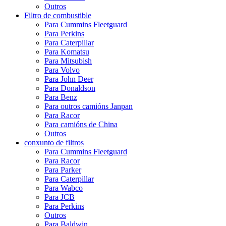
Outros
Filtro de combustible
Para Cummins Fleetguard
Para Perkins
Para Caterpillar
Para Komatsu
Para Mitsubish
Para Volvo
Para John Deer
Para Donaldson
Para Benz
Para outros camións Janpan
Para Racor
Para camións de China
Outros
conxunto de filtros
Para Cummins Fleetguard
Para Racor
Para Parker
Para Caterpillar
Para Wabco
Para JCB
Para Perkins
Outros
Para Baldwin