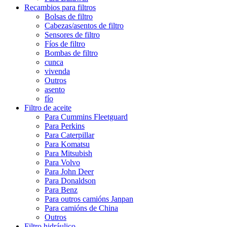
Recambios para filtros
Bolsas de filtro
Cabezas/asentos de filtro
Sensores de filtro
Fíos de filtro
Bombas de filtro
cunca
vivenda
Outros
asento
fío
Filtro de aceite
Para Cummins Fleetguard
Para Perkins
Para Caterpillar
Para Komatsu
Para Mitsubish
Para Volvo
Para John Deer
Para Donaldson
Para Benz
Para outros camións Janpan
Para camións de China
Outros
Filtro hidráulico