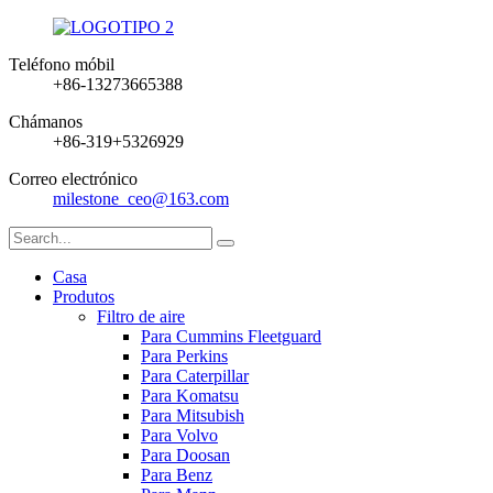
Teléfono móbil
+86-13273665388
Chámanos
+86-319+5326929
Correo electrónico
milestone_ceo@163.com
Casa
Produtos
Filtro de aire
Para Cummins Fleetguard
Para Perkins
Para Caterpillar
Para Komatsu
Para Mitsubish
Para Volvo
Para Doosan
Para Benz