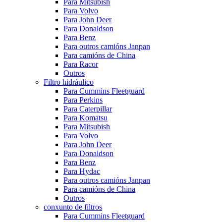
Para Mitsubish
Para Volvo
Para John Deer
Para Donaldson
Para Benz
Para outros camións Janpan
Para camións de China
Para Racor
Outros
Filtro hidráulico
Para Cummins Fleetguard
Para Perkins
Para Caterpillar
Para Komatsu
Para Mitsubish
Para Volvo
Para John Deer
Para Donaldson
Para Benz
Para Hydac
Para outros camións Janpan
Para camións de China
Outros
conxunto de filtros
Para Cummins Fleetguard