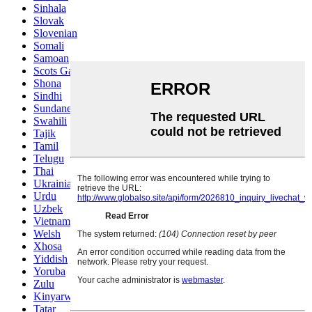
Sinhala
Slovak
Slovenian
Somali
Samoan
Scots Gaelic
Shona
Sindhi
Sundanese
Swahili
Tajik
Tamil
Telugu
Thai
Ukrainian
Urdu
Uzbek
Vietnamese
Welsh
Xhosa
Yiddish
Yoruba
Zulu
Kinyarwanda
Tatar