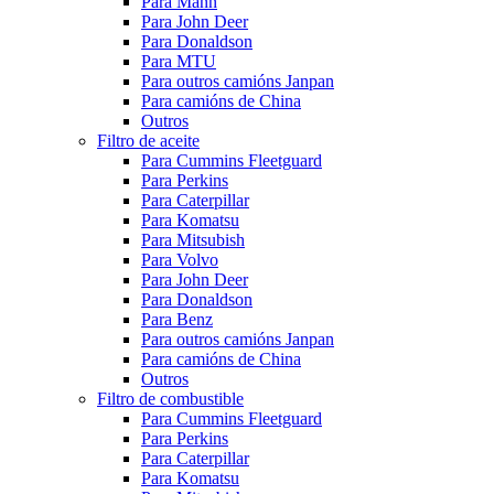
Para Mann
Para John Deer
Para Donaldson
Para MTU
Para outros camións Janpan
Para camións de China
Outros
Filtro de aceite
Para Cummins Fleetguard
Para Perkins
Para Caterpillar
Para Komatsu
Para Mitsubish
Para Volvo
Para John Deer
Para Donaldson
Para Benz
Para outros camións Janpan
Para camións de China
Outros
Filtro de combustible
Para Cummins Fleetguard
Para Perkins
Para Caterpillar
Para Komatsu