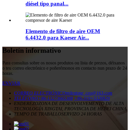
diésel tipo panal...
Elemento de filtro de aire OEM
6.4432.0 para Kaeser Air...
Boletín informativo
Para consultas sobre os nosos produtos ou lista de prezos, déixanos
o teu correo electrónico e poñerémonos en contacto nun prazo de 24
horas.
ENVIAR
CORREO ELECTRÓNICO
milestone_ceo@163.com
TELÉFONO
+86-13273665388
+86-319+5326929
ENDEREZO
ZONA DE DESENVOLVEMENTO DE ALTA
TECNOLOGÍA XINGTAI, PROVINCIA DE HEBEI CHINA.
TEMPO DE TRABALLO
SERVIZO 24 HORAS