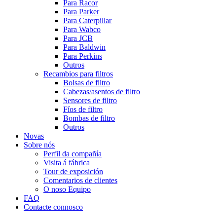
Para Racor
Para Parker
Para Caterpillar
Para Wabco
Para JCB
Para Baldwin
Para Perkins
Outros
Recambios para filtros
Bolsas de filtro
Cabezas/asentos de filtro
Sensores de filtro
Fíos de filtro
Bombas de filtro
Outros
Novas
Sobre nós
Perfil da compañía
Visita á fábrica
Tour de exposición
Comentarios de clientes
O noso Equipo
FAQ
Contacte connosco