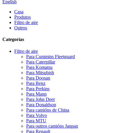
English
Casa
Produtos
Filtro de aire
Outros
Categorías
Filtro de aire
Para Cummins Fleetguard
Para Caterpillar
Para Komatsu
Para Mitsubish
Para Doosan
Para Benz
Para Perkins
Para Mann
Para John Deer
Para Donaldson
Para camións de China
Para Volvo
Para MTU
Para outros camións Janpan
Para Renault